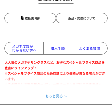
取扱説明書
返品・交換について
メガネ度数が
購入手順
よくある質問
わからない方へ
大人気のメガネやサングラスなど、お得なスペシャルプライス商品を
豊富にラインアップ！
※スペシャルプライス商品のため店舗により価格が異なる場合がござ
います。
※この商品はお誕生日クーポン、一部クーポンをご利用できません。
ブラックの光沢感・質感が放つ都会的で洗練されたイメージを形にし
たアイウェアシリーズ。
軽量素材を採用した快適な心地と力強く男らしいデザインが特徴的な1
本。