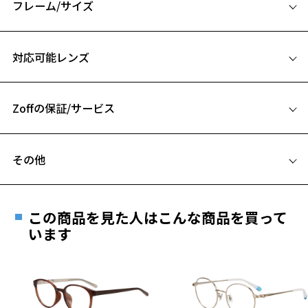
フレーム/サイズ
※柄や色味の出方に個体差があり、画像と異なる場合がございます。
サイズ
対応可能レンズ
54□18-142
A 片方のレンズ横幅：54mm
Zoffの保証/サービス
B ブリッジ(鼻部分)の横幅：18mm
C テンプル(つる)の長さ：142mm
フレームとレンズの合計料金を知りたい方へ
その他
お気に入り
Zoffならではの安心サポート
価格シミュレーターはこちら
遠近両用はZoffオンラインストアでは販売しておりません。
ご希望のお客さまは、「レンズ交換券」をお選びのうえ、
お気に入りに追加済です。
この商品を見た人はこんな商品を買って
安心1 フレーム１年間品質保証
お気に入りリストは
こちら
最寄りのZoff実店舗にてレンズをお買い求めください。
います
※サングラスやパッケージ品では「レンズ交換券」はお選び
商品不良により生じた破損等の不具合は、お渡し
いただけません。「度無し」をお選びいただき実店舗へご相
日または発送日より１年間修理又は交換させて頂
談ください。
きます。
※保証期間内に交換が行われた場合、保証期間は初期の期間から