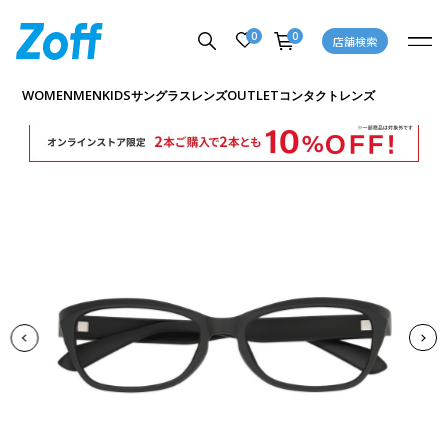
0
0
店舗検索
商品詳細ページへ
WOMEN
MEN
KIDS
OUTLET
サングラス
レンズ
コンタクトレンズ