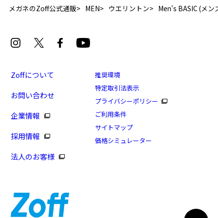
メガネのZoff公式通販
MEN
ウエリントン
Men's BASIC (
Zoffについて
推奨環境
特定取引法表示
お問い合わせ
プライバシーポリシー
[スペシャルプライス]STANDARD(BASIC)
ご利用条件
企業情報
商品番号：ZA231043-14F1/フレームカラー：ブラック
サイトマップ
採用情報
(マット)/単価：￥5,280
価格シミュレーター
法人のお客様
ログインして申し込む
※商品が再入荷された際にメールでお知らせします。
※本サービスは商品の購入をお約束するものではありません。
※ご希望の商品が再入荷しない場合もございますので予めご了承ください。