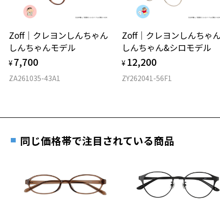
延長されません。
お持ちのZoffメガネサイズを確認するには？
＜メガネの度数情報がわからない方へ＞
安心2 視力測定無料
Zoff｜クレヨンしんちゃん
Zoff｜クレヨンしんち
オンラインストアでフレームのみ購入して、
しんちゃんモデル
しんちゃん&シロモデル
実店舗で度付きにできます
仕上がり寸法
視力の変化を早めに発見するために、定期的な視
7,700
12,200
ご購入時に「レンズ交換券」をお選びいただくと、実店舗で
¥
¥
力測定をおすすめいたします。
度数を測定のうえ、度付きレンズ（標準セットレンズ）へ無
D 仕上がりの横幅：約144mm
ZA261035-43A1
ZY262041-56F1
料交換いただけます。
E 仕上がりの縦幅：約40mm
安心3 かかり具合調整無料
詳しくはこちら
重さ
フレームの歪みやかかり具合の調整・クリーニン
実店舗で度数を測定いただけます
グは、全国のZoff店舗にていつでも対応いたしま
お近くのZoff実店舗にて度数を測定いただけます（無料）。
す。
20.9g
同じ価格帯で注目されている商品
その際は記入用紙をダウンロードしてお使いください。
※メガネ：デモレンズを外した重さ
※サングラス：レンズ込みの重さ
※着脱式サングラス：デモレンズ、アタッチメント込みの重さ
ダウンロード
もっと見る
タイプ
ウエリントン