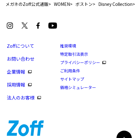
メガネのZoff公式通販
WOMEN
ボストン
Disney Collection
Zoffについて
推奨環境
特定取引法表示
お問い合わせ
[アウトレット価格]Disney Collection PRINCESS
プライバシーポリシー
[Jasmine](アウトレット店舗限定商品)
ご利用条件
企業情報
商品番号：ZA231023-48A1/フレームカラー：ブラウン
サイトマップ
採用情報
(グラデ)/単価：￥6,160
価格シミュレーター
法人のお客様
ログインして申し込む
※商品が再入荷された際にメールでお知らせします。
※本サービスは商品の購入をお約束するものではありません。
※ご希望の商品が再入荷しない場合もございますので予めご了承ください。