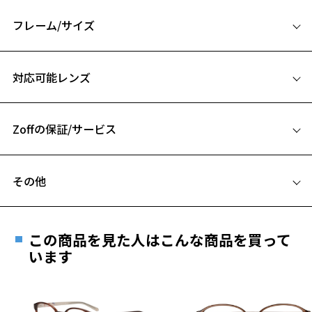
『Zoff NEW STANDARD』
フレーム/サイズ
【デザイン】
王道のウェリントンフレームでいつものファッションにプラスのおし
サイズ
ゃれを。
対応可能レンズ
みんなに似合うシェイプをクラシックなスタイリングで表現しまし
49□19-145
た。
A 片方のレンズ横幅：49mm
【カラー】
Zoffの保証/サービス
B ブリッジ(鼻部分)の横幅：19mm
ZA231003-14E1:定番のブラック。
C テンプル(つる)の長さ：145mm
お気に入り
ZA231003-12A1:控えめでカジュアルなグレー。
フレームとレンズの合計料金を知りたい方へ
ZA231003-48A1:抜け感が欲しい時に。
その他
Zoffならではの安心サポート
お気に入りに追加済です。
価格シミュレーターはこちら
【スタイリングポイント】
お気に入りリストは
こちら
遠近両用はZoffオンラインストアでは販売しておりません。
デイリーからビジネスまで合わせやすいトレンドすぎないシェイプ。
ご希望のお客さまは、「レンズ交換券」をお選びのうえ、
太めのフレームでメガネをしっかり印象付けたい方にもおすすめで
この商品を見た人はこんな商品を買って
安心1 フレーム１年間品質保証
す。
最寄りのZoff実店舗にてレンズをお買い求めください。
います
※サングラスやパッケージ品では「レンズ交換券」はお選び
商品不良により生じた破損等の不具合は、お渡し
※この商品はお誕生日クーポン、一部クーポンをご利用できません。
いただけません。「度無し」をお選びいただき実店舗へご相
日または発送日より１年間修理又は交換させて頂
※柄や色味の出方に個体差があり、画像と異なる場合がございます。
談ください。
きます。