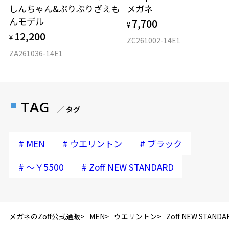
しんちゃん&ぶりぶりざえも
メガネ
んモデル
7,700
¥
12,200
¥
ZC261002-14E1
ZA261036-14E1
TAG
／ タグ
#
#
#
MEN
ウエリントン
ブラック
#
#
～￥5500
Zoff NEW STANDARD
再入荷お知らせメールのお申し込み
「再入荷お知らせメール」はZoffオンラインストア会員さまのみ対象となります。
メガネのZoff公式通販
MEN
ウエリントン
Zoff NEW STANDA