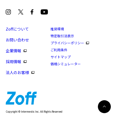
Zoffについて
推奨環境
特定取引法表示
お問い合わせ
プライバシーポリシー
[スペシャルプライス]Zoff NEW STANDARD
ご利用条件
企業情報
商品番号：ZA231003-14E1/フレームカラー：ブラック/
サイトマップ
採用情報
単価：￥3,960
価格シミュレーター
法人のお客様
ログインして申し込む
※商品が再入荷された際にメールでお知らせします。
※本サービスは商品の購入をお約束するものではありません。
※ご希望の商品が再入荷しない場合もございますので予めご了承ください。
※「再入荷お知らせメール」はZoffオンラインストアで取り扱っている商品が対象
再入荷のお知らせ
Copyright © Intermestic Inc. All Rights Reserved
となります。
537
WEB試着