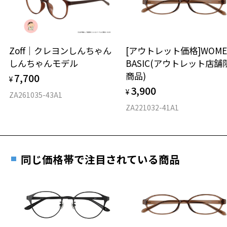
※保証期間内に交換が行われた場合、保証期間は初期の期間から
Zoff NEW STANDARD ページをみる
延長されません。
お持ちのZoffメガネサイズを確認するには？
＜メガネの度数情報がわからない方へ＞
安心2 視力測定無料
Zoff｜クレヨンしんちゃん
[アウトレット価格]WOME
オンラインストアでフレームのみ購入して、
しんちゃんモデル
BASIC(アウトレット店舗
実店舗で度付きにできます
仕上がり寸法
視力の変化を早めに発見するために、定期的な視
商品)
7,700
ご購入時に「レンズ交換券」をお選びいただくと、実店舗で
¥
力測定をおすすめいたします。
3,900
度数を測定のうえ、度付きレンズ（標準セットレンズ）へ無
¥
D 仕上がりの横幅：約139mm
ZA261035-43A1
料交換いただけます。
E 仕上がりの縦幅：約45mm
安心3 かかり具合調整無料
ZA221032-41A1
詳しくはこちら
重さ
フレームの歪みやかかり具合の調整・クリーニン
実店舗で度数を測定いただけます
グは、全国のZoff店舗にていつでも対応いたしま
お近くのZoff実店舗にて度数を測定いただけます（無料）。
す。
26.8g
同じ価格帯で注目されている商品
その際は記入用紙をダウンロードしてお使いください。
※メガネ：デモレンズを外した重さ
※サングラス：レンズ込みの重さ
※着脱式サングラス：デモレンズ、アタッチメント込みの重さ
ダウンロード
もっと見る
タイプ