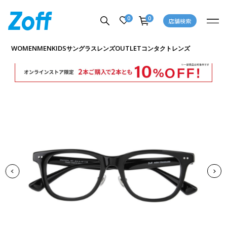
0
0
店舗検索
商品詳細ページへ
WOMEN
MEN
KIDS
OUTLET
サングラス
レンズ
コンタクトレンズ