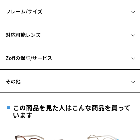
『CLASSIC』
フレーム/サイズ
【デザイン】
縁が太めで、存在感のある一本。
サイズ
お顔の印象をグッと変えたり、個性を引き出してくれます。
対応可能レンズ
46□24-145
【カラー】
A 片方のレンズ横幅：46mm
ZA221025-14E1：マルチに使える定番のブラック。
ZA221025-18E1：抜け感のあるブラックグラデーション。
Zoffの保証/サービス
B ブリッジ(鼻部分)の横幅：24mm
ZA221025-49A1：落ち着きのあるブラウン。
C テンプル(つる)の長さ：145mm
ZA221025-64E1：ナチュラルな印象のオリーブ。
フレームとレンズの合計料金を知りたい方へ
お気に入り
その他
【スタイリングポイント】
Zoffならではの安心サポート
価格シミュレーターはこちら
メガネに存在感があり、かけるだけでいつものスタイリングもこなれ
遠近両用はZoffオンラインストアでは販売しておりません。
た雰囲気に。
お気に入りに追加済です。
ご希望のお客さまは、「レンズ交換券」をお選びのうえ、
かっちりめからカジュアルまで幅広くアクセントになってくれること
この商品を見た人はこんな商品を買って
お気に入りリストは
こちら
安心1 フレーム１年間品質保証
間違いなし！
最寄りのZoff実店舗にてレンズをお買い求めください。
います
※サングラスやパッケージ品では「レンズ交換券」はお選び
商品不良により生じた破損等の不具合は、お渡し
※柄や色味の出方に個体差があり、画像と異なる場合がございます。
いただけません。「度無し」をお選びいただき実店舗へご相
日または発送日より１年間修理又は交換させて頂
談ください。
きます。
CLASSIC(クラシック) 特集ページをみる