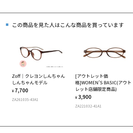
再
「再入
この商品を見た人はこんな商品を買っています
[ス
商品
Zoff｜クレヨンしんちゃん
[アウトレット価
しんちゃんモデル
格]WOMEN’S BASIC(アウト
レット店舗限定商品)
7,700
¥
3,900
¥
ZA261035-43A1
ZA221032-41A1
※商品
※本サ
※ご希
※「再
店舗
※人気