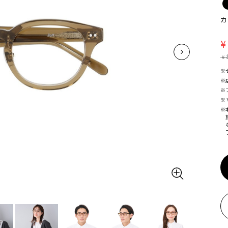
カ
¥
¥
※
※
※
※
※