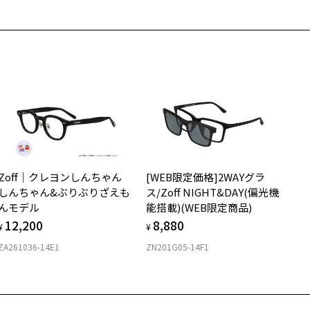
A221024-14F1:ブラックのフロントにテンプルのべっこうが個性の光る
希望のお客さまは、「レンズ交換券」をお選びのうえ、
本。
安心1 フレーム１年間品質保証
寄りのZoff実店舗にてレンズをお買い求めください。
A221024-41A1:こなれ感のあるべっこうブラウン。
サングラスやパッケージ品では「レンズ交換券」はお選びいただけま
A221024-42A1:程よい抜け感を与えるベージュカラー。
商品不良により生じた破損等の不具合は、お渡し日または発送
ん。
日より１年間修理又は交換させて頂きます。
度無し」をお選びいただき実店舗へご相談ください。
※保証期間内に交換が行われた場合、保証期間は初期の期間から延長されま
スタイリングポイント】
せん。
年のトレンドのジャストサイズで着用できるコレクション。
段使いとしてはもちろん、普段メガネを着用されない方にもファッシ
安心2 視力測定無料
メガネの度数情報がわからない方へ＞
ンアイテムとしておすすめです。
お持ちのZoffメガネサイズを確認するには？
レンド感のあるプラスチックフレームは掛けるだけで今っぽい印象
視力の変化を早めに発見するために、定期的な視力測定をおす
ンラインストアでフレームのみ購入して、
。
すめいたします。
店舗で度付きにできます
520
Zoff｜クレヨンしんちゃん
[WEB限定価格]2WAYグラ
購入時に「レンズ交換券」をお選びいただくと、実店舗で度数を測定
上がり寸法
柄や色味の出方に個体差があり、画像と異なる場合がございます。
安心3 かかり具合調整無料
しんちゃん&ぶりぶりざえも
ス/Zoff NIGHT&DAY(偏光機
うえ、
んモデル
能搭載)(WEB限定商品)
付きレンズ（標準セットレンズ）へ無料交換いただけます。
 仕上がりの横幅：約138mm
LASSIC(クラシック) 特集ページをみる
フレームの歪みやかかり具合の調整・クリーニングは、全国の
12,200
8,880
しくはこちら
 仕上がりの縦幅：約45mm
¥
¥
Zoff店舗にていつでも対応いたします。
ZA261036-14E1
ZN201G05-14F1
店舗で度数を測定いただけます
さ
近くのZoff実店舗にて度数を測定いただけます（無料）。
の際は記入用紙をダウンロードしてお使いください。
もっと見る
.7g
メガネ：デモレンズを外した重さ