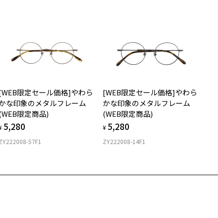
ダウンロード
サングラス：レンズ込みの重さ
着脱式サングラス：デモレンズ、アタッチメント込みの重さ
イプ
ウエリントン
質
[WEB限定セール価格]やわら
[WEB限定セール価格]やわら
ロント素材：アセテート
かな印象のメタルフレーム
かな印象のメタルフレーム
(WEB限定商品)
(WEB限定商品)
5,280
5,280
¥
¥
ZY222008-57F1
ZY222008-14F1