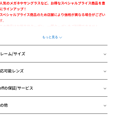
人気のメガネやサングラスなど、お得なスペシャルプライス商品を豊
にラインアップ！
スペシャルプライス商品のため店舗により価格が異なる場合がござい
す。
この商品はお誕生日クーポン、一部クーポンをご利用できません。
のスタイリングをワンランク上げる、こだわりのディテール
Zoff CLASSIC WINTER VINTAGE』
レーム/サイズ
デザイン】
イズ
や柄、透け感など、多彩な表情を楽しめるアセテート素材を採用した
応可能レンズ
ラスチックフレーム。
□24-145
みを帯びた太縁のウェリントン型。
 片方のレンズ横幅：46mm
タイリングや顔立ちを問わず合わせやすいのが特徴。
 ブリッジ(鼻部分)の横幅：24mm
offの保証/サービス
ロントとテンプル（つる）にあしらった飾りピンがアクセントをプラ
 テンプル(つる)の長さ：145mm
。
フレームとレンズの合計料金を知りたい方へ
の他
カラー】
Zoffならではの安心サポート
価格シミュレーターはこちら
A221024-14E1:定番人気の黒縁フレーム。
近両用はZoffオンラインストアでは販売しておりません。