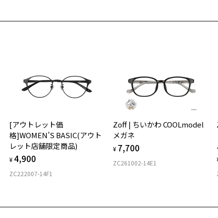
Z
ご
一
最
入荷お知らせメールのお申し込み
Z
※
Z
荷お知らせメール」はZoffオンラインストア会員さまのみ対象となります。
せ
「
【
近
普
＜
ョ
お気に入り
ト
オ
に
ペシャルプライス]多彩な表情を楽しめるプラスチックフレーム
商品詳細ページへ
実
番号：ZA221024-41A1/フレームカラー：ブラウン(ベージュ)/単価：￥3,
[アウトレット価
Zoff | ちいかわ COOLmodel
お気に入りに追加済です。
ご
仕
※
格]WOMEN’S BASIC(アウト
メガネ
お気に入りリストは
こちら
の
レット店舗限定商品)
7,700
度
D
¥
C
ログインして申し込む
4,900
詳
E
¥
ZC261002-14E1
ZC222007-14F1
実
が再入荷された際にメールでお知らせします。
重
ービスは商品の購入をお約束するものではありません。
お
望の商品が再入荷しない場合もございますので予めご了承ください。
そ
入荷お知らせメール」はZoffオンラインストアで取り扱っている商品が対象となります。
25
への再入荷ではございませんのでご了承ください。
商品に関しては、メール配信後、即完売する場合がございます。
※