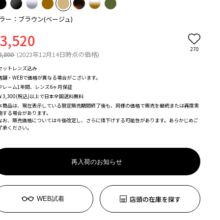
ラー：ブラウン(ベージュ)
3,520
270
8,800
(2023年12月14日時点の価格)
セットレンズ込み
店舗・WEBで価格が異なる場合がこざいます。
フレーム1年間、レンズ6ヶ月保証
￥3,300(税込)以上で日本全国送料無料
本商品は、現在表示している限定販売期間終了後も、同様の価格で販売を継続または再度実
施する場合があります。
なお、販売価格については今後改定し、さらに値下げする可能性があります。あらかじめご
了承ください。
再入荷のお知らせ
店頭の在庫を探す
WEB試着