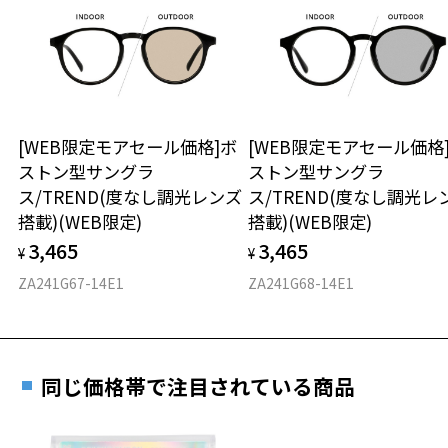
が暗く見えたり、レンズの干渉色が見えることがあります。
安心1 フレーム１年間品質保証
※本製品を使用中に違和感を感じた場合は使用を中止してください。
※強い衝撃やひねり等は偏光フィルターが外れる原因となりますので
商品不良により生じた破損等の不具合は、お渡し
ご注意ください。
お持ちのZoffメガネサイズを確認するには？
日または発送日より１年間修理又は交換させて頂
※あまり長い時間ご使用されないようご注意ください。
きます。
※保証期間内に交換が行われた場合、保証期間は初期の期間から
品名：ファッション用サングラス
[WEB限定モアセール価格]ボ
[WEB限定モアセール価格
仕上がり寸法
延長されません。
レンズの材質：プラスチック
ストン型サングラ
ストン型サングラ
フロント色：ブルー
ス/TREND(度なし調光レンズ
ス/TREND(度なし調光レ
D 仕上がりの横幅：約145mm
レンズ枠の材質：French Plastic
安心2 視力測定無料
搭載)(WEB限定)
搭載)(WEB限定)
E 仕上がりの縦幅：約49mm
紫外線透過率：0.1%以下 (紫外線カット率：99.9%以上)
3,465
3,465
使用上の注意：高温のところに置いたり、傷をつけるような金属と一
¥
¥
視力の変化を早めに発見するために、定期的な視
緒にしまわないようご注意下さい。
重さ
力測定をおすすめいたします。
ZA241G67-14E1
ZA241G68-14E1
8.7g
安心3 かかり具合調整無料
※メガネ：デモレンズを外した重さ
フレームの歪みやかかり具合の調整・クリーニン
同じ価格帯で注目されている商品
※サングラス：レンズ込みの重さ
グは、全国のZoff店舗にていつでも対応いたしま
※着脱式サングラス：デモレンズ、アタッチメント込みの重さ
す。
タイプ