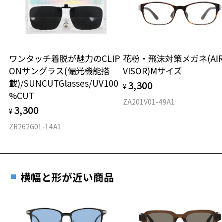
ウエリントン
もっと見る
材質
ワンタッチ着脱が魅力のCLIP
花粉・飛沫対策メガネ(AI
ONサングラス(偏光機能搭
VISOR)Mサイズ
フロント素材：French Plastic
載)/SUNCUTGlasses/UV100
3,300
¥
%CUT
ZA201V01-49A1
3,300
¥
ZR262G01-14A1
横幅と形が近い商品