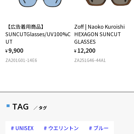
【広告着用商品】
Zoff | Naoko Kuroishi
SUNCUTGlasses/UV100%C
HEXAGON SUNCUT
UT
GLASSES
9,900
12,200
¥
¥
ZA201G01-14E6
ZA251G46-44A1
TAG
／ タグ
#
#
#
UNISEX
ウエリントン
ブルー