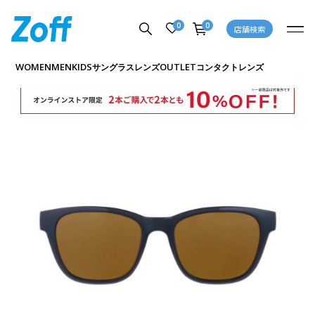
0
0
店舗検索
商品詳細ページへ
WOMEN
MEN
KIDS
OUTLET
サングラス
レンズ
コンタクトレンズ