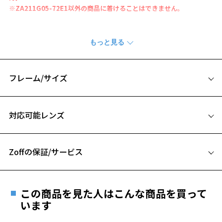
※ZA211G05-72E1以外の商品に着けることはできません。
輪郭がくっきりと見えやすい偏光ブラウンフィルター(可視光線透過
率：12%)
コントラストが強調され、対象物の輪郭が引き立ちやすい偏光フィル
ターです。
水中の魚やウキをよりくっきりと見たい時に活躍します。
フレーム/サイズ
偏光フィルターの着脱方法をみる
サイズ
対応可能レンズ
※この商品はWEB店舗限定で販売している商品になります。
Zoff OUTDOOR for FISHINGページをみる
お気に入り
Zoffの保証/サービス
＜注意事項＞
※偏光フィルターのカラーを他の色に交換することはできません。
フレームとレンズの合計料金を知りたい方へ
お気に入りに追加済です。
※自動車のフロントガラス等、熱強化したガラスを通して使用すると
お気に入りリストは
こちら
この商品を見た人はこんな商品を買って
ガラスのひずみの干渉色が見えることがあります。
Zoffならではの安心サポート
います
価格シミュレーターはこちら
※液晶画面（パソコン・携帯電話・タブレット・カメラ等の液晶画面
や、車載のカーナビゲーション・計器類の表示）を見ると、液晶画面