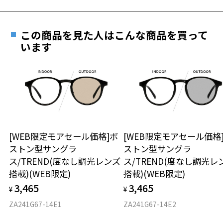
＜注意事項＞
※偏光フィルターのカラーを他の色に交換することはできません。
フレームとレンズの合計料金を知りたい方へ
※自動車のフロントガラス等、熱強化したガラスを通して使用すると
この商品を見た人はこんな商品を買って
ガラスのひずみの干渉色が見えることがあります。
Zoffならではの安心サポート
います
価格シミュレーターはこちら
※液晶画面（パソコン・携帯電話・タブレット・カメラ等の液晶画面
や、車載のカーナビゲーション・計器類の表示）を見ると、液晶画面
が暗く見えたり、レンズの干渉色が見えることがあります。
お気に入り
安心1 フレーム１年間品質保証
※本製品を使用中に違和感を感じた場合は使用を中止してください。
※強い衝撃やひねり等は偏光フィルターが外れる原因となりますので
商品不良により生じた破損等の不具合は、お渡し
ご注意ください。
お持ちのZoffメガネサイズを確認するには？
お気に入りに追加済です。
日または発送日より１年間修理又は交換させて頂
※あまり長い時間ご使用されないようご注意ください。
お気に入りリストは
こちら
きます。
※保証期間内に交換が行われた場合、保証期間は初期の期間から
品名：ファッション用サングラス
[WEB限定モアセール価格]ボ
[WEB限定モアセール価格
仕上がり寸法
延長されません。
レンズの材質：プラスチック
ストン型サングラ
ストン型サングラ
フロント色：ブラウン(べっ甲柄)
ス/TREND(度なし調光レンズ
ス/TREND(度なし調光レ
D 仕上がりの横幅：約145mm
レンズ枠の材質：French Plastic
安心2 視力測定無料
搭載)(WEB限定)
搭載)(WEB限定)
E 仕上がりの縦幅：約49mm
紫外線透過率：0.1%以下 (紫外線カット率：99.9%以上)
3,465
3,465
使用上の注意：高温のところに置いたり、傷をつけるような金属と一
¥
¥
視力の変化を早めに発見するために、定期的な視
緒にしまわないようご注意下さい。
重さ
力測定をおすすめいたします。
ZA241G67-14E1
ZA241G67-14E2