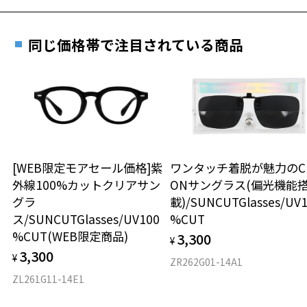
8.7g
安心3 かかり具合調整無料
※メガネ：デモレンズを外した重さ
フレームの歪みやかかり具合の調整・クリーニン
同じ価格帯で注目されている商品
※サングラス：レンズ込みの重さ
グは、全国のZoff店舗にていつでも対応いたしま
※着脱式サングラス：デモレンズ、アタッチメント込みの重さ
す。
タイプ
ウエリントン
もっと見る
材質
[WEB限定モアセール価格]紫
ワンタッチ着脱が魅力のCL
外線100%カットクリアサン
ONサングラス(偏光機能
フロント素材：French Plastic
グラ
載)/SUNCUTGlasses/UV
ス/SUNCUTGlasses/UV100
%CUT
%CUT(WEB限定商品)
3,300
¥
3,300
¥
ZR262G01-14A1
ZL261G11-14E1