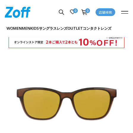
0
0
店舗検索
商品詳細ページへ
WOMEN
MEN
KIDS
OUTLET
サングラス
レンズ
コンタクトレンズ