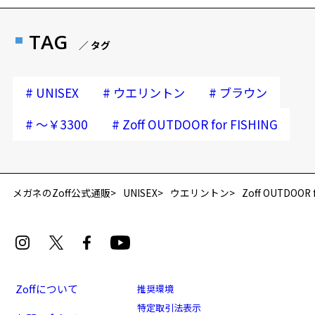
TAG
／ タグ
#
#
#
UNISEX
ウエリントン
ブラウン
#
#
～￥3300
Zoff OUTDOOR for FISHING
再入荷お知らせメールのお申し込み
「再入荷お知らせメール」はZoffオンラインストア会員さまのみ対象となります。
メガネのZoff公式通販
UNISEX
ウエリントン
Zoff OUTDOOR f
Zoffについて
推奨環境
特定取引法表示