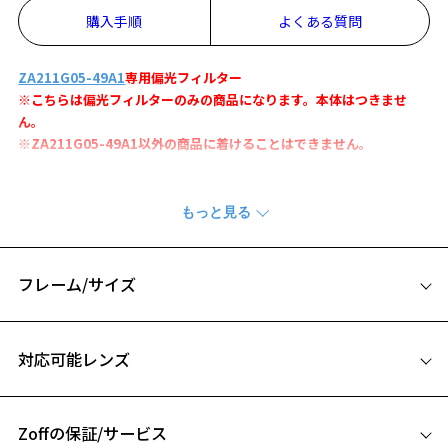
購入手順
よくある質問
ZA211G05-49A1
専用偏光フィルター
※こちらは偏光フィルターのみの商品になります。本体はつきませ
ん。
※ZA211G05-49A1以外の商品に着けることはできません。
薄暗い条件下で明るく見える偏光イエローフィルター(可視光線透過
率：32%)
朝夕などのローライトの条件下でも明るく見やすい偏光フィルターで
す。
曇天時や木々に覆われて暗い渓流を釣る時なども活躍します。
フレーム/サイズ
偏光フィルターの着脱方法をみる
サイズ
対応可能レンズ
※この商品はWEB店舗限定で販売している商品になります。
Zoff OUTDOOR for FISHINGページをみる
Zoffの保証/サービス