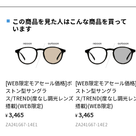
＜注意事項＞
※偏光フィルターのカラーを他の色に交換することはできません。
フレームとレンズの合計料金を知りたい方へ
※自動車のフロントガラス等、熱強化したガラスを通して使用すると
この商品を見た人はこんな商品を買って
ガラスのひずみの干渉色が見えることがあります。
Zoffならではの安心サポート
います
価格シミュレーターはこちら
※液晶画面（パソコン・携帯電話・タブレット・カメラ等の液晶画面
や、車載のカーナビゲーション・計器類の表示）を見ると、液晶画面
お気に入り
が暗く見えたり、レンズの干渉色が見えることがあります。
安心1 フレーム１年間品質保証
※本製品を使用中に違和感を感じた場合は使用を中止してください。
※強い衝撃やひねり等は偏光フィルターが外れる原因となりますので
商品不良により生じた破損等の不具合は、お渡し
お気に入りに追加済です。
ご注意ください。
お持ちのZoffメガネサイズを確認するには？
日または発送日より１年間修理又は交換させて頂
お気に入りリストは
こちら
※あまり長い時間ご使用されないようご注意ください。
きます。
※保証期間内に交換が行われた場合、保証期間は初期の期間から
品名：ファッション用サングラス
[WEB限定モアセール価格]ボ
[WEB限定モアセール価格
仕上がり寸法
延長されません。
レンズの材質：プラスチック
ストン型サングラ
ストン型サングラ
フロント色：ブラウン(べっ甲柄)
ス/TREND(度なし調光レンズ
ス/TREND(度なし調光レ
D 仕上がりの横幅：約145mm
レンズ枠の材質：French Plastic
安心2 視力測定無料
搭載)(WEB限定)
搭載)(WEB限定)
E 仕上がりの縦幅：約49mm
紫外線透過率：0.1%以下 (紫外線カット率：99.9%以上)
3,465
3,465
使用上の注意：高温のところに置いたり、傷をつけるような金属と一
¥
¥
視力の変化を早めに発見するために、定期的な視
緒にしまわないようご注意下さい。
重さ
力測定をおすすめいたします。
ZA241G67-14E1
ZA241G67-14E2