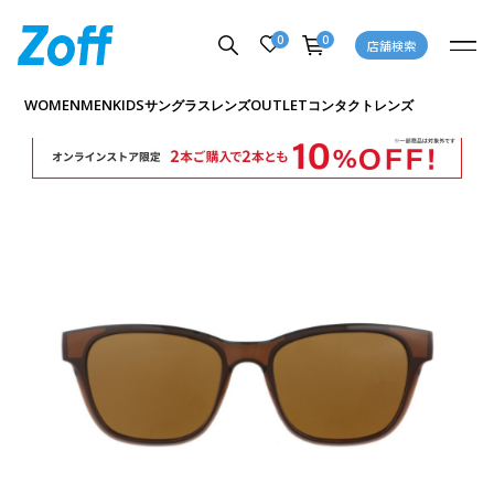
0
0
店舗検索
商品詳細ページへ
WOMEN
MEN
KIDS
OUTLET
サングラス
レンズ
コンタクトレンズ