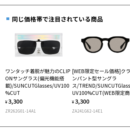
8.7g
安心3 かかり具合調整無料
※メガネ：デモレンズを外した重さ
フレームの歪みやかかり具合の調整・クリーニン
同じ価格帯で注目されている商品
※サングラス：レンズ込みの重さ
グは、全国のZoff店舗にていつでも対応いたしま
※着脱式サングラス：デモレンズ、アタッチメント込みの重さ
す。
タイプ
ウエリントン
もっと見る
材質
ワンタッチ着脱が魅力のCLIP
[WEB限定セール価格]ク
ONサングラス(偏光機能搭
ンパント型サングラ
フロント素材：French Plastic
載)/SUNCUTGlasses/UV100
ス/TREND/SUNCUTGlass
%CUT
UV100%CUT(WEB限定商
3,300
3,300
¥
¥
ZR262G01-14A1
ZA241G62-14E1