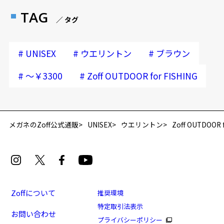
TAG
／ タグ
#
#
#
UNISEX
ウエリントン
ブラウン
#
#
～￥3300
Zoff OUTDOOR for FISHING
再入荷お知らせメールのお申し込み
「再入荷お知らせメール」はZoffオンラインストア会員さまのみ対象となります。
メガネのZoff公式通販
UNISEX
ウエリントン
Zoff OUTDOOR f
Zoffについて
推奨環境
特定取引法表示
お問い合わせ
Zoff OUTDOOR for FISHING 専用偏光フィルター
プライバシーポリシー