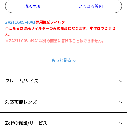
購入手順
よくある質問
ZA211G05-49A1
専用偏光フィルター
※こちらは偏光フィルターのみの商品になります。本体はつきませ
ん。
※ZA211G05-49A1以外の商品に着けることはできません。
輪郭がくっきりと見えやすい偏光ブラウンフィルター(可視光線透過
率：12%)
コントラストが強調され、対象物の輪郭が引き立ちやすい偏光フィル
ターです。
水中の魚やウキをよりくっきりと見たい時に活躍します。
フレーム/サイズ
偏光フィルターの着脱方法をみる
サイズ
対応可能レンズ
※この商品はWEB店舗限定で販売している商品になります。
Zoff OUTDOOR for FISHINGページをみる
Zoffの保証/サービス