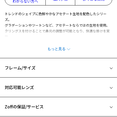
わからない方へ
トレンドのシェイプに色鮮やかなアセテート生地を配色したシリー
ズ。
グラデーションやツートンなど、アセテートならではの生地を使用。
クリングスを付けることで鼻元の調整が可能となり、快適な掛けを実
現。
※柄や色味の出方に個体差があり、画像と異なる場合がございます。
CLASSIC(クラシック) 特集ページをみる
フレーム/サイズ
※アウトレット商品は、販売から一定期間経過した商品などです。キ
ズ、汚れなどがあるB級品ではございません。
サイズ
対応可能レンズ
46□24-145
A 片方のレンズ横幅：46mm
Zoffの保証/サービス
B ブリッジ(鼻部分)の横幅：24mm
C テンプル(つる)の長さ：145mm