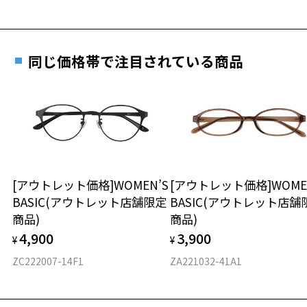
詳しくはこちら
重さ
フレームの歪みやかかり具合の調整・クリーニン
実店舗で度数を測定いただけます
グは、全国のZoff店舗にていつでも対応いたしま
お近くのZoff実店舗にて度数を測定いただけます（無料）。
す。
24.2g
同じ価格帯で注目されている商品
その際は記入用紙をダウンロードしてお使いください。
※メガネ：デモレンズを外した重さ
※サングラス：レンズ込みの重さ
※着脱式サングラス：デモレンズ、アタッチメント込みの重さ
ダウンロード
もっと見る
タイプ
ウエリントン
[アウトレット価格]WOMEN’S
[アウトレット価格]WOME
BASIC(アウトレット店舗限定
BASIC(アウトレット店舗
材質
商品)
商品)
フロント素材：アセテート
4,900
3,900
¥
¥
ZC222007-14F1
ZA221032-41A1