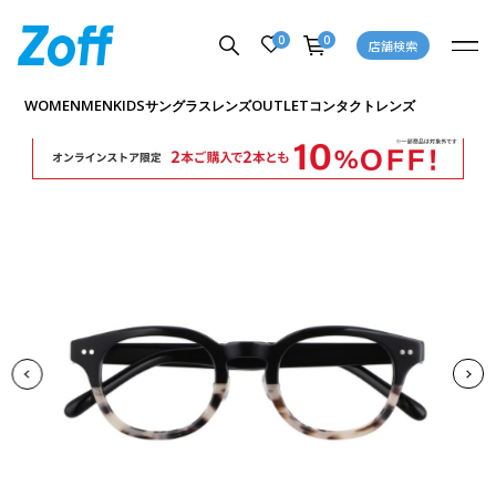
0
0
店舗検索
商品詳細ページへ
WOMEN
MEN
KIDS
OUTLET
サングラス
レンズ
コンタクトレンズ