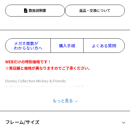
取扱説明書
返品・交換について
メガネ度数が
購入手順
よくある質問
わからない方へ
WEBだけの特別価格です！
※実店舗と価格が異なりますのでご了承ください。
Disney Collection Mickey & Friends
今度の新作はちょっぴりレトロなアートを使用。
かわいくてどこか懐かしいミッキー&フレンズを、トレンドに取り入
れたデザインに仕立てました。
Casual Line
誰もがかけやすい定番人気のフレーム型で登場。
フレーム/サイズ