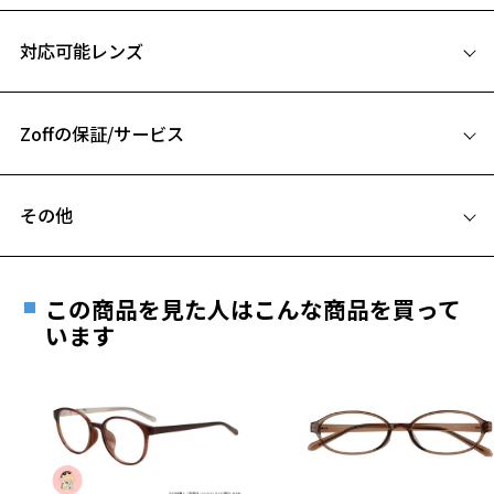
※この商品は一部店舗で販売している商品になります。
サイズ
※柄や色味の出方に個体差があり、画像と異なる場合がございます。
対応可能レンズ
49□19-140
Disney Collection Mickey & Friends ページをみる
A 片方のレンズ横幅：49mm
Zoffの保証/サービス
B ブリッジ(鼻部分)の横幅：19mm
C テンプル(つる)の長さ：140mm
フレームとレンズの合計料金を知りたい方へ
お気に入り
その他
Zoffならではの安心サポート
価格シミュレーターはこちら
遠近両用はZoffオンラインストアでは販売しておりません。
お気に入りに追加済です。
ご希望のお客さまは、「レンズ交換券」をお選びのうえ、
この商品を見た人はこんな商品を買って
お気に入りリストは
こちら
安心1 フレーム１年間品質保証
最寄りのZoff実店舗にてレンズをお買い求めください。
います
※サングラスやパッケージ品では「レンズ交換券」はお選び
商品不良により生じた破損等の不具合は、お渡し
いただけません。「度無し」をお選びいただき実店舗へご相
日または発送日より１年間修理又は交換させて頂
談ください。
きます。
※保証期間内に交換が行われた場合、保証期間は初期の期間から
延長されません。
お持ちのZoffメガネサイズを確認するには？
＜メガネの度数情報がわからない方へ＞