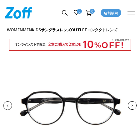
0
0
店舗検索
商品詳細ページへ
WOMEN
MEN
KIDS
OUTLET
サングラス
レンズ
コンタクトレンズ