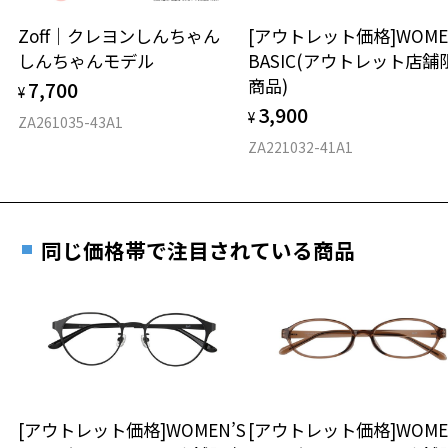
安心2 視力測定無料
Zoff｜クレヨンしんちゃん
[アウトレット価格]WOME
オンラインストアでフレームのみ購入して、
しんちゃんモデル
BASIC(アウトレット店舗
実店舗で度付きにできます
仕上がり寸法
視力の変化を早めに発見するために、定期的な視
商品)
7,700
ご購入時に「レンズ交換券」をお選びいただくと、実店舗で
¥
力測定をおすすめいたします。
3,900
度数を測定のうえ、度付きレンズ（標準セットレンズ）へ無
¥
D 仕上がりの横幅：約135mm
ZA261035-43A1
料交換いただけます。
E 仕上がりの縦幅：約46mm
安心3 かかり具合調整無料
ZA221032-41A1
詳しくはこちら
重さ
フレームの歪みやかかり具合の調整・クリーニン
実店舗で度数を測定いただけます
グは、全国のZoff店舗にていつでも対応いたしま
お近くのZoff実店舗にて度数を測定いただけます（無料）。
す。
10.6g
同じ価格帯で注目されている商品
その際は記入用紙をダウンロードしてお使いください。
※メガネ：デモレンズを外した重さ
※サングラス：レンズ込みの重さ
※着脱式サングラス：デモレンズ、アタッチメント込みの重さ
ダウンロード
もっと見る
タイプ
ボストン
[アウトレット価格]WOMEN’S
[アウトレット価格]WOME