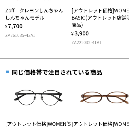
安心2 視力測定無料
Zoff｜クレヨンしんちゃん
[アウトレット価格]WOME
オンラインストアでフレームのみ購入して、
しんちゃんモデル
BASIC(アウトレット店舗
実店舗で度付きにできます
仕上がり寸法
視力の変化を早めに発見するために、定期的な視
商品)
7,700
ご購入時に「レンズ交換券」をお選びいただくと、実店舗で
¥
力測定をおすすめいたします。
3,900
度数を測定のうえ、度付きレンズ（標準セットレンズ）へ無
¥
D 仕上がりの横幅：約135mm
ZA261035-43A1
料交換いただけます。
E 仕上がりの縦幅：約46mm
安心3 かかり具合調整無料
ZA221032-41A1
詳しくはこちら
重さ
フレームの歪みやかかり具合の調整・クリーニン
実店舗で度数を測定いただけます
グは、全国のZoff店舗にていつでも対応いたしま
お近くのZoff実店舗にて度数を測定いただけます（無料）。
す。
10.7g
同じ価格帯で注目されている商品
その際は記入用紙をダウンロードしてお使いください。
※メガネ：デモレンズを外した重さ
※サングラス：レンズ込みの重さ
※着脱式サングラス：デモレンズ、アタッチメント込みの重さ
ダウンロード
もっと見る
タイプ
ボストン
[アウトレット価格]WOMEN’S
[アウトレット価格]WOME