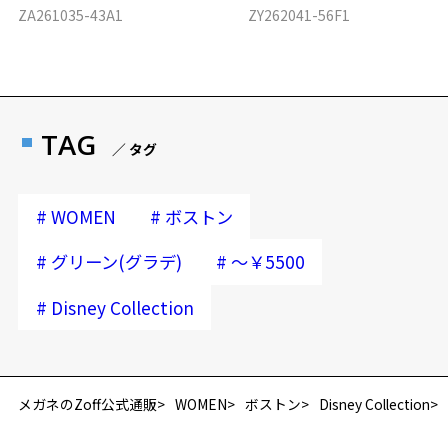
ZA261035-43A1
ZY262041-56F1
TAG
／ タグ
#
#
WOMEN
ボストン
#
#
グリーン(グラデ)
～￥5500
#
Disney Collection
再入荷お知らせメールのお申し込み
「再入荷お知らせメール」はZoffオンラインストア会員さまのみ対象となります。
メガネのZoff公式通販
WOMEN
ボストン
Disney Collection