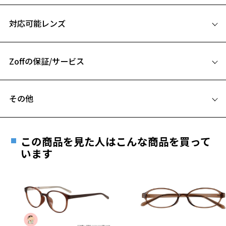
Casual Line
サイズ
誰もがかけやすい定番人気のフレーム型で登場。
対応可能レンズ
49□19-140
※柄や色味の出方に個体差があり、画像と異なる場合がございます。
A 片方のレンズ横幅：49mm
Disney Collection Mickey & Friends ページをみる
Zoffの保証/サービス
B ブリッジ(鼻部分)の横幅：19mm
C テンプル(つる)の長さ：140mm
フレームとレンズの合計料金を知りたい方へ
その他
お気に入り
Zoffならではの安心サポート
価格シミュレーターはこちら
遠近両用はZoffオンラインストアでは販売しておりません。
ご希望のお客さまは、「レンズ交換券」をお選びのうえ、
この商品を見た人はこんな商品を買って
お気に入りに追加済です。
安心1 フレーム１年間品質保証
最寄りのZoff実店舗にてレンズをお買い求めください。
います
お気に入りリストは
こちら
※サングラスやパッケージ品では「レンズ交換券」はお選び
商品不良により生じた破損等の不具合は、お渡し
いただけません。「度無し」をお選びいただき実店舗へご相
日または発送日より１年間修理又は交換させて頂
談ください。
きます。
※保証期間内に交換が行われた場合、保証期間は初期の期間から
延長されません。
お持ちのZoffメガネサイズを確認するには？
＜メガネの度数情報がわからない方へ＞