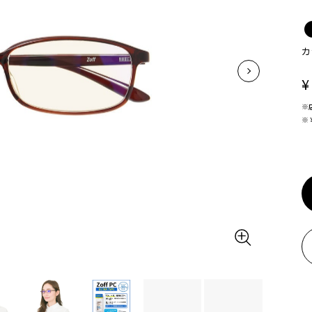
カ
¥
※
※