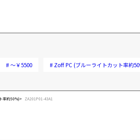
・
＜
こ
お気に入り
返
※
商品詳細ページへ
※
お気に入りに追加済です。
※
お気に入りリストは
こちら
※
#
～￥5500
#
Zoff PC (ブルーライトカット率約50
仕
※
D
※
E
Z
ット率約50%)
ZA201P01-43A1
重
＜
14
※
に
※
※
※
※
ズ