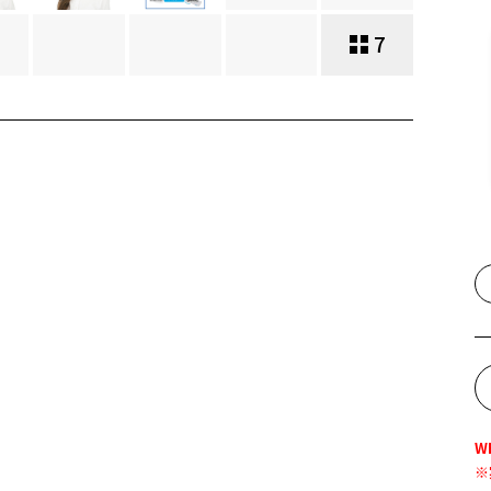
7
W
※