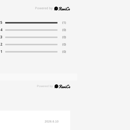
青色光を反射するコーティングが施されているため、 裏面の反射によ
イプ
眩しさを感じる場合がございます。
ゴースト(虚像)により物のダブりを感じる場合がございます。
スクエア
完成品販売のため、オンラインストアで｢度付き・度なし｣への変更、
5
(1)
レンズ交換券｣をお選び頂くことはできません。
4
(0)
質
度付きのブルーライトカットレンズをご希望の方は、Zoff店舗にて3,
3
(0)
00円(税込)から承っております。オンラインストアでのレンズ交換は承
ロント素材：French Plastic
2
(0)
ておりません。
1
(0)
ンズ素材：プラスチック
くの素材(フロント/テンプル)：French Plastic
視光線透過率：95%
外線透過率：0.1%以下 (紫外線カット率：99.9%以上)
用上の注意：高温のところに置いたり、傷をつけるような金属と一緒
しまわないようご注意下さい。
実店舗でサングラスまたはパッケージ商品等のレンズ交換について＞
024年3月1日から、店頭に商品をお持ち込みいただいて、レンズ交換
される場合は、レンズ代金の他に3,300円(税込)の加工賃を追加で頂
2026.6.10
する場合がございます。