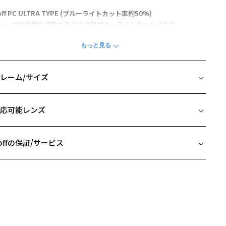
off PC ULTRA TYPE (ブルーライトカット率約50%)
ャープで知的な印象のスクエア型ブルーライトカットメガネ
クエア型のメガネフレームは知的でシャープな印象を与えたい方にお
すめ。
に丸顔の方には似合いやすくお顔をスマートに見せてくれる効果も。
レーム/サイズ
ガネ拭き素材のポーチもセットで持ち運びにも便利です。
イズ
カット率」重視の方におすすめ
応可能レンズ
暗い場所で、時間を問わず作業することが多い
□16-143
パソコンやスマートフォンを長時間使用している
 片方のレンズ横幅：54mm
クリアレンズで業界最高水準のカット率
 ブリッジ(鼻部分)の横幅：16mm
offの保証/サービス
 テンプル(つる)の長さ：143mm
く快適にお使いいただくためのフレーム設計
フレームとレンズの合計料金を知りたい方へ
軽量素材で長時間使用もストレスフリー
頭部を包み込む"抱き込みテンプル"でフィット感も抜群
Zoffならではの安心サポート
価格シミュレーターはこちら
セット内容】
PCメガネ(ブルーライト約50%カットレンズ搭載※BS規格)
安心1 フレーム１年間品質保証
クリーニングクロス兼用ポーチ