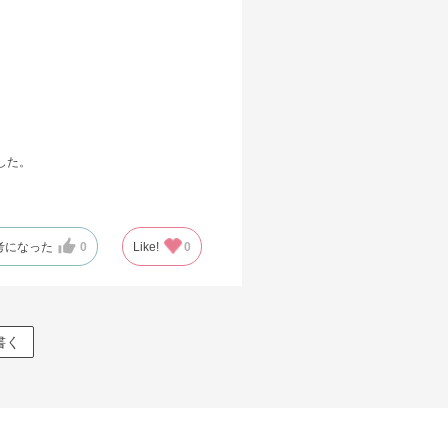
頭でレンズ交換をされるお客様は、商品発送から6か月以内に、ご購
した商品本体と発送日がわかる【商品発送メール】を店頭スタッフに
提示いだければ、初回に限り加工賃はかかりませんので、必ずスタッ
にご提示ください。
品発送から6か月を過ぎた場合、又はお客様からの【商品発送メー
】のご提示が無かった場合、レンズ代金の他に加工賃として3,300円
税込)を頂戴いたしますので、予めご了承ください。
した。
考になった
0
Like!
0
書く