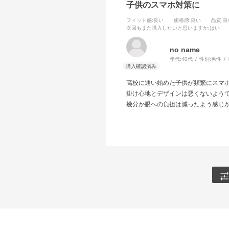
子供のスマホ対策に
フィット感
:良い
価格感
:良い
品質
:良
次回もまた購入したいと思いますか
:はい
no name
年代:
40代
性別:
男性
高校に通い始めた子供が頻繁にスマホ
掛け心地とデザインは悪くないよう
幾分か眼への負担は減ったよう感じ