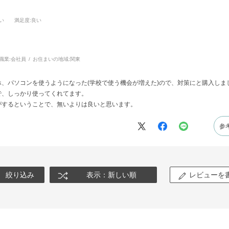
店
入
い
満足度
:良い
ご
フ
商
ル
職業:
会社員
お住まいの地域:
関東
(
、パソコンを使うようになった(学校で使う機会が増えた)ので、対策にと購入しま
で、しっかり使ってくれてます。
がするということで、無いよりは良いと思います。
参
絞り込み
表示：新しい順
レビューを