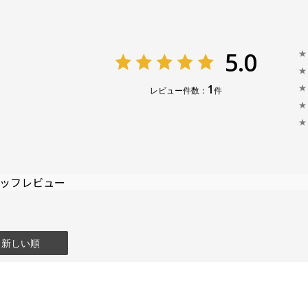
※
タ
り
※
※
5.0
★
｢
★
材
※
1
★
レビュー件数：
件
3
フ
★
っ
★
レ
わ
可
ッフレビュー
紫
使
に
：新しい順
＜
2
を
戴