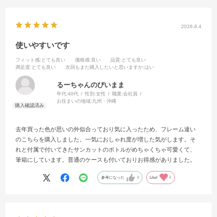
2026.8.4
使いやすいです
フィット感
:とても良い
価格感
:良い
品質
:とても良い
満足度
:とても良い
次回もまた購入したいと思いますか
:はい
るーちゃんのびいまま
年代:
40代
性別:
女性
職業:
会社員
お住まいの地域:
九州・沖縄
去年買った色が思いの外似合っており気に入ったため、フレーム違い
のこちらを購入しました。一気におしゃれ度が増した気がします。そ
れと付属で付いてきたサンカットのボトルがめちゃくちゃ可愛くて、
筆箱にしています。普通のケースも付いておりお得感がありました。
参考になった
0
Like!
0