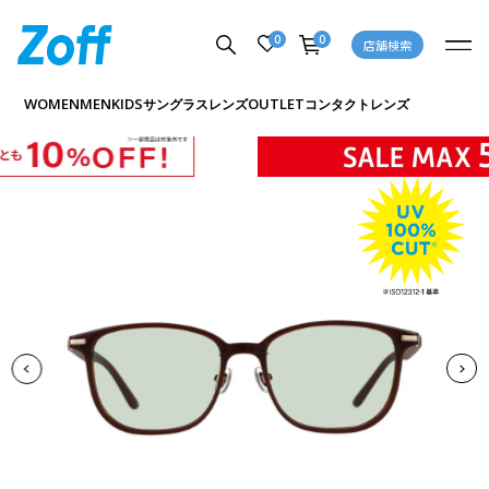
0
0
店舗検索
商品詳細ページへ
WOMEN
MEN
KIDS
OUTLET
サングラス
レンズ
コンタクトレンズ