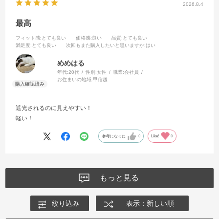
2026.8.4
最高
フィット感
:とても良い
価格感
:良い
品質
:とても良い
満足度
:とても良い
次回もまた購入したいと思いますか
:はい
めめはる
年代:
20代
性別:
女性
職業:
会社員
お住まいの地域:
甲信越
遮光されるのに見えやすい！
軽い！
参考になった
0
Like!
0
もっと見る
絞り込み
表示：新しい順