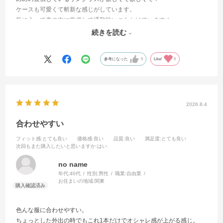
ケースも可愛くて斬新な感じがしています。
気に入って車の中に常備して通勤時いつもかけています！
目にも大変良い感じです！
続きを読む
めめ有難う〜
参考になった
0
Like!
0
2026.8.4
合わせやすい
フィット感
:とても良い
価格感
:良い
品質
:良い
満足度
:とても良い
次回もまた購入したいと思いますか
:はい
no name
年代:
40代
性別:
男性
職業:
自由業
お住まいの地域:
関東
色んな服に合わせやすい。
ちょっとした外出の時でもこれ1本だけでオシャレ感が上がる感じ。