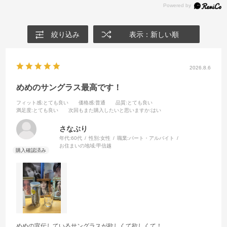
絞り込み
表示：新しい順
2026.8.6
めめのサングラス最高です！
フィット感
:とても良い
価格感
:普通
品質
:とても良い
満足度
:とても良い
次回もまた購入したいと思いますか
:はい
さなぶり
年代:
60代
性別:
女性
職業:
パート・アルバイト
お住まいの地域:
甲信越
めめの宣伝しているサングラスが欲しくて欲しくて！