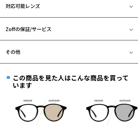
レザー調のラバーテンプルを使ったコンビネーションサングラス。
対応可能レンズ
すべりにくいラバー素材はフィット感もアップ。
55□18-143
定番のウェリントンシェイプはどんなシーンでも活躍する万能アイテ
A 片方のレンズ横幅：55mm
ムです。
普段使いはもちろん、アウトドアシーンまで幅広くお使いいただけま
Zoffの保証/サービス
B ブリッジ(鼻部分)の横幅：18mm
す。
C テンプル(つる)の長さ：143mm
フレームとレンズの合計料金を知りたい方へ
※柄や色味の出方に個体差があり、画像と異なる場合がございます。
その他
Zoffならではの安心サポート
価格シミュレーターはこちら
サングラスページをみる
遠近両用はZoffオンラインストアでは販売しておりません。
ご希望のお客さまは、「レンズ交換券」をお選びのうえ、
【使用上の注意】
この商品を見た人はこんな商品を買って
安心1 フレーム１年間品質保証
■高温(60℃以上)環境や急激な温度差は変形、表面層のひび割れの原
最寄りのZoff実店舗にてレンズをお買い求めください。
います
因となります。炎天下の車内や砂浜等に放置しない様ご注意くださ
※サングラスやパッケージ品では「レンズ交換券」はお選び
商品不良により生じた破損等の不具合は、お渡し
い。
いただけません。「度無し」をお選びいただき実店舗へご相
日または発送日より１年間修理又は交換させて頂
■傷をつけるような金属と一緒にしまわないようご注意ください。
談ください。
きます。
※保証期間内に交換が行われた場合、保証期間は初期の期間から
品名：サングラス
延長されません。
レンズの材質：プラスチック(コーティング)
お持ちのZoffメガネサイズを確認するには？
＜メガネの度数情報がわからない方へ＞
レンズカラー：MOSS GREEN(Z-MOSS_GR20F)/グリーン系
レンズ枠の材質：プラスチック(塗装)
安心2 視力測定無料