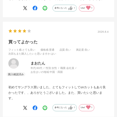
参考になった
0
Like!
0
2026.8.4
買ってよかった
フィット感
:とても良い
価格感
:普通
品質
:良い
満足度
:良い
次回もまた購入したいと思いますか
:はい
まおたん
年代:
60代
性別:
女性
職業:
会社員
お住まいの地域:
中国・四国
初めてサングラス買いました、とてもフィットしてuvカットもあり良
かったです、、ありがとうございました。また、買いたいと思いま
す。
参考になった
0
Like!
0