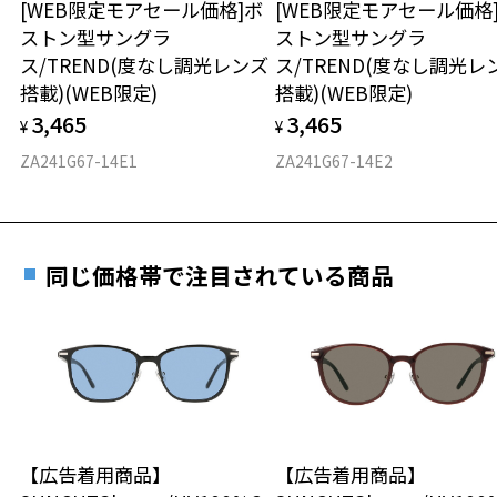
[WEB限定モアセール価格]ボ
[WEB限定モアセール価格
オンラインストアでフレームのみ購入して、
テンプルの材質：プラスチック
ストン型サングラ
ストン型サングラ
実店舗で度付きにできます
可視光線透過率：80%
仕上がり寸法
視力の変化を早めに発見するために、定期的な視
ス/TREND(度なし調光レンズ
ス/TREND(度なし調光レ
紫外線透過率：0.1%以下
ご購入時に「レンズ交換券」をお選びいただくと、実店舗で
力測定をおすすめいたします。
搭載)(WEB限定)
搭載)(WEB限定)
UV100%CUT ※ISO12312-1基準
度数を測定のうえ、度付きレンズ（標準セットレンズ）へ無
D 仕上がりの横幅：約144mm
3,465
3,465
料交換いただけます。
¥
¥
E 仕上がりの縦幅：約47mm
安心3 かかり具合調整無料
株式会社インターメスティック
詳しくはこちら
ZA241G67-14E1
ZA241G67-14E2
ゾフ・カスタマーサポート
重さ
フレームの歪みやかかり具合の調整・クリーニン
TEL：0120-013-883
実店舗で度数を測定いただけます
グは、全国のZoff店舗にていつでも対応いたしま
お近くのZoff実店舗にて度数を測定いただけます（無料）。
す。
22.6g
＜度付きサングラスに関する注意事項＞
その際は記入用紙をダウンロードしてお使いください。
※サングラスの度付きは追加料金がかかります。
同じ価格帯で注目されている商品
※メガネ：デモレンズを外した重さ
※度付きにした場合、元々のレンズ機能、レンズカラーは付きませ
※サングラス：レンズ込みの重さ
ん。
※着脱式サングラス：デモレンズ、アタッチメント込みの重さ
ダウンロード
もっと見る
※度付きサングラスをお求めの際は、レンズ選択画面で度数入力後、
レンズの種類、機能、カラーを再度お選びください。
タイプ
＜実店舗でサングラスまたはパッケージ商品等のレンズ交換について
ウエリントン
＞
2024年3月1日から、店頭に商品をお持ち込みいただいて、レンズ交換
【広告着用商品】
【広告着用商品】
材質
をされる場合は、レンズ代金の他に3,300円(税込)の加工賃を追加で頂