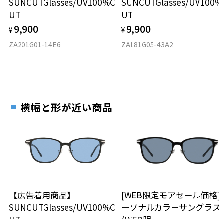
SUNCUTGlasses/UV100%C
SUNCUTGlasses/UV100
戴する場合がございます。
UT
UT
フロント素材：French Plastic/TPE
店頭でレンズ交換をされるお客様は、商品発送から6か月以内に、ご購
入した商品本体と発送日がわかる【商品発送メール】を店頭スタッフ
9,900
9,900
¥
¥
にご提示いだければ、初回に限り加工賃はかかりませんので、必ずス
ZA201G01-14E6
ZA181G05-43A2
タッフにご提示ください。
商品発送から6か月を過ぎた場合、又はお客様からの【商品発送メー
ル】のご提示が無かった場合、レンズ代金の他に加工賃として3,300
円(税込)を頂戴いたしますので、予めご了承ください。
横幅と形が近い商品
【広告着用商品】
[WEB限定モアセール価格
SUNCUTGlasses/UV100%C
ーソナルカラーサングラ