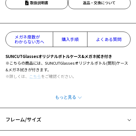
取扱説明書
返品・交換について
メガネ度数が
購入手順
よくある質問
わからない方へ
SUNCUTGlassesオリジナルボトルケース&メガネ拭き付き
※こちらの商品には、SUNCUTGlassesオリジナルボトル(筒形)ケース
&メガネ拭きが付きます。
※詳しくは、
こちら
をご確認ください。
サングラス(度無し)の場合、最短3～4営業日以内の発送です。
※繁忙期や予期せぬ事態により、上記の日数よりもお日にちをいただ
く場合がございます。
※お届け予定日の目安はカート内(STEP2)でご確認ください。
フレーム/サイズ
人気のサングラスに新色が登場！
サイズ