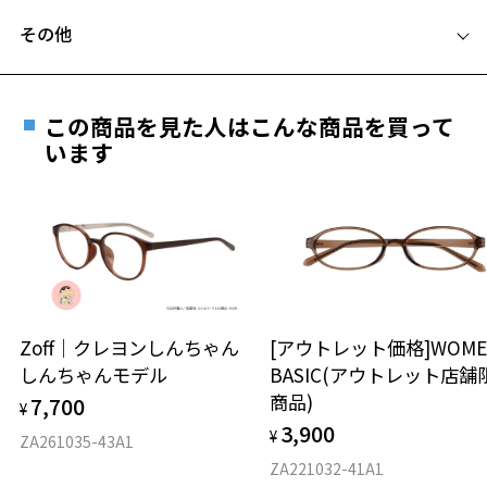
フレームとレンズの合計料金を知りたい方へ
お気に入りリストは
こちら
その他
Zoffならではの安心サポート
価格シミュレーターはこちら
遠近両用はZoffオンラインストアでは販売しておりません。
ご希望のお客さまは、「レンズ交換券」をお選びのうえ、
この商品を見た人はこんな商品を買って
安心1 フレーム１年間品質保証
最寄りのZoff実店舗にてレンズをお買い求めください。
います
※サングラスやパッケージ品では「レンズ交換券」はお選び
商品不良により生じた破損等の不具合は、お渡し
いただけません。「度無し」をお選びいただき実店舗へご相
日または発送日より１年間修理又は交換させて頂
談ください。
きます。
※保証期間内に交換が行われた場合、保証期間は初期の期間から
延長されません。
お持ちのZoffメガネサイズを確認するには？
＜メガネの度数情報がわからない方へ＞
安心2 視力測定無料
Zoff｜クレヨンしんちゃん
[アウトレット価格]WOME
オンラインストアでフレームのみ購入して、
しんちゃんモデル
BASIC(アウトレット店舗
実店舗で度付きにできます
仕上がり寸法
視力の変化を早めに発見するために、定期的な視
商品)
7,700
ご購入時に「レンズ交換券」をお選びいただくと、実店舗で
¥
力測定をおすすめいたします。
3,900
度数を測定のうえ、度付きレンズ（標準セットレンズ）へ無
¥
D 仕上がりの横幅：約146mm
ZA261035-43A1
料交換いただけます。
E 仕上がりの縦幅：約36mm
安心3 かかり具合調整無料
ZA221032-41A1