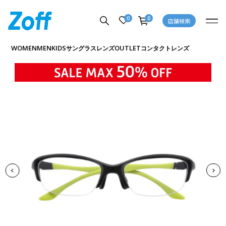
0
0
店舗検索
商品詳細ページへ
WOMEN
MEN
KIDS
OUTLET
サングラス
レンズ
コンタクトレンズ