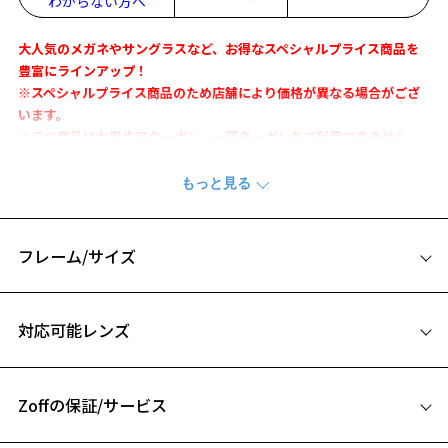
わからない方へ
大人気のメガネやサングラスなど、お得なスペシャルプライス商品を
豊富にラインアップ！
※スペシャルプライス商品のため店舗により価格が異なる場合がござ
います。
※この商品はお誕生日クーポン、一部クーポンをご利用できません。
全てラバー素材のテンプル仕様。細身でスッキリした印象を与えつ
つ、立体感を持たせることで、よりスポーツ感を表現しています。
また、ラバー素材テンプルは細部までの調整が可能。
顔にしっかりフィットします。
フレーム/サイズ
※商品の構造上、レンズが剥き出しになっている部分がございます。
サイズ
剥き出し部分に衝撃を加えると、割れたり欠けたりしますのでご注意
対応可能レンズ
ください。
55□19-142
※この商品はお誕生日クーポン、一部クーポンをご利用できません。
お気に入り
A 片方のレンズ横幅：55mm
※柄や色味の出方に個体差があり、画像と異なる場合がございます。
Zoffの保証/サービス
B ブリッジ(鼻部分)の横幅：19mm
SPORTS メガネ ページをみる
C テンプル(つる)の長さ：142mm
お気に入りに追加済です。