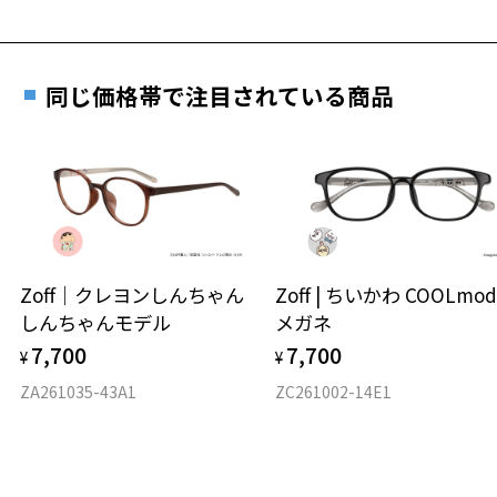
詳しくはこちら
重さ
フレームの歪みやかかり具合の調整・クリーニン
実店舗で度数を測定いただけます
グは、全国のZoff店舗にていつでも対応いたしま
お近くのZoff実店舗にて度数を測定いただけます（無料）。
す。
14.3g
同じ価格帯で注目されている商品
その際は記入用紙をダウンロードしてお使いください。
※メガネ：デモレンズを外した重さ
※サングラス：レンズ込みの重さ
※着脱式サングラス：デモレンズ、アタッチメント込みの重さ
ダウンロード
もっと見る
タイプ
ウエリントン
Zoff｜クレヨンしんちゃん
Zoff | ちいかわ COOLmod
しんちゃんモデル
メガネ
材質
7,700
7,700
¥
¥
フロント素材：French Plastic
ZA261035-43A1
ZC261002-14E1