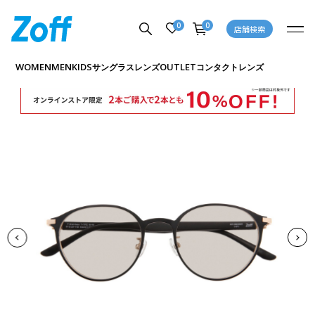
0
0
店舗検索
商品詳細ページへ
WOMEN
MEN
KIDS
OUTLET
サングラス
レンズ
コンタクトレンズ