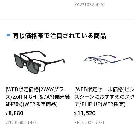
E 仕上がりの縦幅：約46mm
安心3 かかり具合調整無料
ZA221032-41A1
ん。
※度付きサングラスをお求めの際は、レンズ選択画面で度数入力後、
重さ
フレームの歪みやかかり具合の調整・クリーニン
レンズの種類、機能、カラーを再度お選びください。
グは、全国のZoff店舗にていつでも対応いたしま
す。
26.1g
＜実店舗でサングラスまたはパッケージ商品等のレンズ交換について
同じ価格帯で注目されている商品
＞
※メガネ：デモレンズを外した重さ
2024年3月1日から、店舗にて商品をお持ち込みいただいても、レンズ
※サングラス：レンズ込みの重さ
交換される場合は、レンズ代金の他に3,300円(税込)の加工賃を追加で
※着脱式サングラス：デモレンズ、アタッチメント込みの重さ
もっと見る
頂戴する場合がございます。
店舗でレンズ交換をされるお客様は、商品発送から6ヶ月以内に、ご購
タイプ
入した商品本体を持参日がわかる「商品発送メール」を店舗スタッフ
にご提示いただければ、初回1回に限り加工賃はかかりませんので、必
ボストン
ずスタッフにご提示ください。
[WEB限定価格]2WAYグラ
[WEB限定セール価格]ビ
商品発送から6ヶ月を過ぎた場合、又はお客様がお忘れの「商品発送メ
ス/Zoff NIGHT&DAY(偏光機
スシーンにおすすめのス
材質
ール」のご提示が無かった場合、レンズ代金の他に加工賃として3,30
能搭載)(WEB限定商品)
ア/FLIP UP(WEB限定)
0円(税込)を頂戴いたしますので、予めご了承ください。
フロント素材：ニッケル合金（塗装）/プラスチック
8,880
11,520
¥
¥
ZN201G05-14F1
ZF242009-72F1