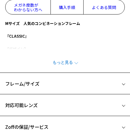
メガネ度数が
購入手順
よくある質問
わからない方へ
Mサイズ 人気のコンビネーションフレーム
『CLASSIC』
【デザイン】
こなれ感のあるコンビフレーム。
細めのフロントと太めのテンプルがシックで落ち着いた印象に。
フロントのメタルパーツがアクセントをプラスします。
男女問わずお使いいただけます。
フレーム/サイズ
【スタイリングポイント】
トレンド感たっぷりなフレームはONするだ
けでトレンドのスタイルにアップデートしてくれます。
サイズ
お顔回りに華やかさをプラスしてくれるので、普段コンタクトのかた
対応可能レンズ
や伊達メガネにもおすすめ。
51□20-145
A 片方のレンズ横幅：51mm
Zoff | 本庄東高等学校付属中学校 ページをみる
Zoffの保証/サービス
B ブリッジ(鼻部分)の横幅：20mm