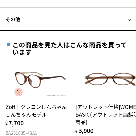
【使用上の注意】
C テンプル(つる)の長さ：145mm
■高温(60℃以上)環境や急激な温度差は変形、表面層のひび割れの原
フレームとレンズの合計料金を知りたい方へ
因となります。炎天下の車内や砂浜等に放置しない様ご注意くださ
その他
い。
Zoffならではの安心サポート
価格シミュレーターはこちら
■傷をつけるような金属と一緒にしまわないようご注意ください。
お気に入り
品名：サングラス
この商品を見た人はこんな商品を買って
安心1 フレーム１年間品質保証
レンズの材質：プラスチック（コーティング）
います
レンズカラー：Z-ASH_BE20F / ブラウン系
お気に入りに追加済です。
商品不良により生じた破損等の不具合は、お渡し
レンズ枠の材質：ニッケル合金（塗装）
お気に入りリストは
こちら
日または発送日より１年間修理又は交換させて頂
テンプルの材質：プラスチック
きます。
可視光線透過率：80%
※保証期間内に交換が行われた場合、保証期間は初期の期間から
紫外線透過率：0.1%以下
延長されません。
お持ちのZoffメガネサイズを確認するには？
株式会社インターメスティック
ゾフ・カスタマーサポート
安心2 視力測定無料
Zoff｜クレヨンしんちゃん
[アウトレット価格]WOME
TEL: 0120-013-883
しんちゃんモデル
BASIC(アウトレット店舗
仕上がり寸法
視力の変化を早めに発見するために、定期的な視
商品)
7,700
＜度付きサングラスに関する注意事項＞
¥
力測定をおすすめいたします。
※サングラスの度付きは追加料金がかかります。
3,900
¥
D 仕上がりの横幅：約139mm
ZA261035-43A1
※度付きにした場合、元々のレンズ機能、レンズカラーは付きませ