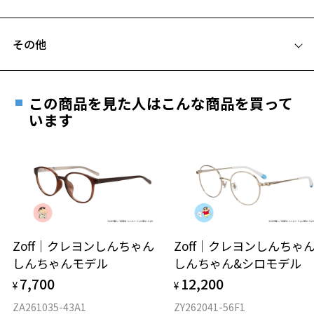
C テンプル(つる)の長さ：145mm
フレームとレンズの合計料金を知りたい方へ
その他
Zoffならではの安心サポート
価格シミュレーターはこちら
遠近両用はZoffオンラインストアでは販売しておりません。
ご希望のお客さまは、「レンズ交換券」をお選びのうえ、
お気に入り
この商品を見た人はこんな商品を買って
安心1 フレーム１年間品質保証
最寄りのZoff実店舗にてレンズをお買い求めください。
います
※サングラスやパッケージ品では「レンズ交換券」はお選び
商品不良により生じた破損等の不具合は、お渡し
お気に入りに追加済です。
いただけません。「度無し」をお選びいただき実店舗へご相
日または発送日より１年間修理又は交換させて頂
お気に入りリストは
こちら
談ください。
きます。
※保証期間内に交換が行われた場合、保証期間は初期の期間から
延長されません。
お持ちのZoffメガネサイズを確認するには？
＜メガネの度数情報がわからない方へ＞
安心2 視力測定無料
Zoff｜クレヨンしんちゃん
Zoff｜クレヨンしんち
オンラインストアでフレームのみ購入して、
しんちゃんモデル
しんちゃん&シロモデル
実店舗で度付きにできます
仕上がり寸法
視力の変化を早めに発見するために、定期的な視
7,700
12,200
ご購入時に「レンズ交換券」をお選びいただくと、実店舗で
¥
¥
力測定をおすすめいたします。
度数を測定のうえ、度付きレンズ（標準セットレンズ）へ無
D 仕上がりの横幅：約149mm
ZA261035-43A1
ZY262041-56F1