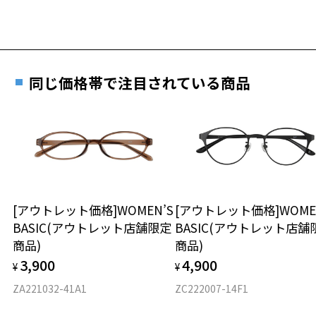
料交換いただけます。
E 仕上がりの縦幅：約43mm
安心3 かかり具合調整無料
詳しくはこちら
重さ
フレームの歪みやかかり具合の調整・クリーニン
実店舗で度数を測定いただけます
グは、全国のZoff店舗にていつでも対応いたしま
お近くのZoff実店舗にて度数を測定いただけます（無料）。
す。
25.3g
同じ価格帯で注目されている商品
その際は記入用紙をダウンロードしてお使いください。
※メガネ：デモレンズを外した重さ
※サングラス：レンズ込みの重さ
※着脱式サングラス：デモレンズ、アタッチメント込みの重さ
ダウンロード
もっと見る
タイプ
ウエリントン
[アウトレット価格]WOMEN’S
[アウトレット価格]WOME
BASIC(アウトレット店舗限定
BASIC(アウトレット店舗
材質
商品)
商品)
フロント素材：アセテート
3,900
4,900
¥
¥
ZA221032-41A1
ZC222007-14F1