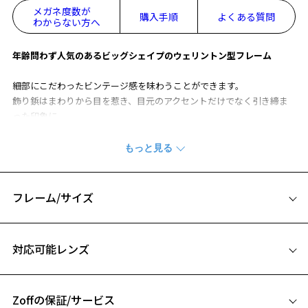
メガネ度数が
購入手順
よくある質問
わからない方へ
年齢問わず人気のあるビッグシェイプのウェリントン型フレーム
細部にこだわったビンテージ感を味わうことができます。
飾り鋲はまわりから目を惹き、目元のアクセントだけでなく引き締ま
った印象に。
またブリッジにはさりげないキーホールをあしらい、程よくクラシッ
ク感を取り入れることで気張らずにかけられるデザイン。
ビジネスシーンでも活用いただける1本です。
※柄や色味の出方に個体差があり、画像と異なる場合がございます。
フレーム/サイズ
CLASSIC(クラシック) 特集ページをみる
サイズ
対応可能レンズ
※アウトレット商品は、販売から一定期間経過した商品などです。キ
55□19-145
ズ、汚れなどがあるB級品ではございません。
A 片方のレンズ横幅：55mm
Zoffの保証/サービス
B ブリッジ(鼻部分)の横幅：19mm