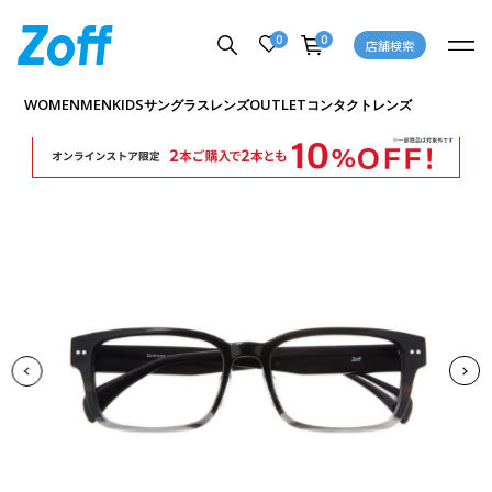
0
0
店舗検索
商品詳細ページへ
WOMEN
MEN
KIDS
OUTLET
サングラス
レンズ
コンタクトレンズ