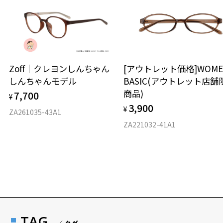
約300×300mm
安心1 フレーム１年間品質保証
【素材】
ポリエステル70%
商品不良により生じた破損等の不具合は、お渡し
ナイロン 30%
日または発送日より１年間修理又は交換させて頂
(リサイクルPET由来のポ リエステルを使用しています)
きます。
※保証期間内に交換が行われた場合、保証期間は初期の期間から
Zoff｜クレヨンしんちゃん
[アウトレット価格]WOME
Zoff｜にじさんじ 特設ページをみる
延長されません。
しんちゃんモデル
BASIC(アウトレット店舗
※柄や色味の出方に個体差があり、画像と異なる場合がございます。
商品)
7,700
¥
安心2 視力測定無料
3,900
¥
ZA261035-43A1
商品に関する注意事項
視力の変化を早めに発見するために、定期的な視
ZA221032-41A1
・画像は開発中のものにつき、実際の仕様とは若干異なる場合があり
力測定をおすすめいたします。
ます。
＜予約時の注意事項＞
安心3 かかり具合調整無料
・当商品は予約商品のため、通常商品又は他の予約商品と同時購入で
きません。本コレクション同士は同時購入可能です。
フレームの歪みやかかり具合の調整・クリーニン
・当商品は予約商品です。予約期間中はマイページからのキャンセル
グは、全国のZoff店舗にていつでも対応いたしま
が可能ですが、予約終了後はキャンセル・返品ともに承ることができ
す。
ません。
TAG