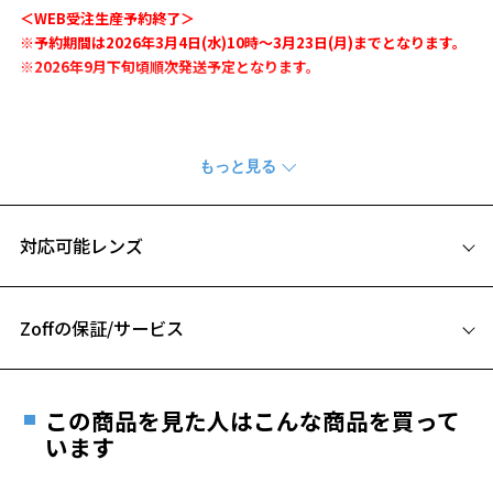
＜WEB受注生産予約終了＞
※予約期間は2026年3月4日(水)10時～3月23日(月)までとなります。
※2026年9月下旬頃順次発送予定となります。
お気に入り
Zoff | にじさんじ
大人気VTuberグループ「にじさんじ」から、【葛葉】と【ローレン・
イロアス】とのコラボレーションが実現！
お気に入りに追加済です。
2名が身に着けているものやモチーフ、イメージカラーを取り入れたメ
お気に入りリストは
こちら
ガネ・サングラスに加え、Zoff限定の撮り下ろしビジュアルを使用し
対応可能レンズ
たメガネ拭きやアクリルメガネスタンドなど、魅力的なグッズも多数
ラインアップ。
Zoffの保証/サービス
大判メガネ拭き
撮り下ろしビジュアルを使用した30cm×30cmの大判メガネ拭き。
フレームとレンズの合計料金を知りたい方へ
メガネはもちろん、パソコンのディスプレイや鏡などのクリーニング
にもおすすめ。
この商品を見た人はこんな商品を買って
Zoffならではの安心サポート
両面仕様です。
います
価格シミュレーターはこちら
【サイズ】