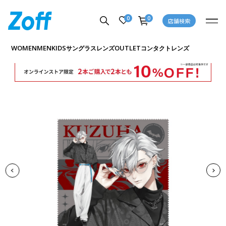
0
0
店舗検索
商品詳細ページへ
WOMEN
MEN
KIDS
OUTLET
サングラス
レンズ
コンタクトレンズ