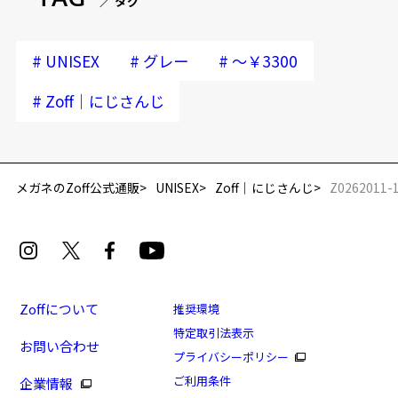
・当商品は各種割引クーポン、キャンペーンの対象外です。
／ タグ
・別々にご注文、ご予約頂いた場合、まとめて発送することはできま
せん。また、送料は各ご注文ごとに発生いたしますので、ご了承くだ
もっと見る
#
#
#
UNISEX
グレー
～￥3300
さい。
#
＜お支払い方法について＞
Zoff｜にじさんじ
・当商品は「クレジットカード」のみの決済です。
※クレジットカードの引き落としは、商品発送以降となります。
※カード会社により引き落とし時期が異なります。
メガネのZoff公式通販
UNISEX
Zoff｜にじさんじ
Z0262011-
・予約期間中にご予約のお客様は、
2026年9月に有効期限が切れるク
レジットカード
では、出荷時のご請求ができない為、出荷時に代引き
決済に変更、またはキャンセルとさせていただく場合がございますの
でご注意ください。
・ご予約商品は、カード会社による決済与信チェック(オーソリ)でエラ
ーがない場合に発送および決済金額の請求をさせていただいておりま
Zoffについて
推奨環境
す。
特定取引法表示
なお、決済与信チェック(オーソリ)時にエラーとなった場合はシステム
お問い合わせ
の関係上、弊社にてカード情報の更新や他のクレジットカードに変更
プライバシーポリシー
をすることができないため、発送可能な【宅急便 e コレクト(代金引
ご利用条件
企業情報
換)】で発送させていただきます。予めご了承ください。