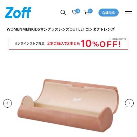
0
0
店舗検索
商品詳細ページへ
WOMEN
MEN
KIDS
OUTLET
サングラス
レンズ
コンタクトレンズ