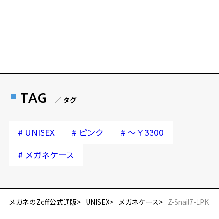
フレームとレンズの合計料金を知りたい方へ
※柄や色味の出方に個体差があり、画像と異なる場合がございます。
Zoffならではの安心サポート
雑貨・アクセサリーの一覧をみる
価格シミュレーターはこちら
※この商品は保証対象外になります
安心1 フレーム１年間品質保証
商品不良により生じた破損等の不具合は、お渡し
TAG
／ タグ
日または発送日より１年間修理又は交換させて頂
きます。
※保証期間内に交換が行われた場合、保証期間は初期の期間から
#
#
#
UNISEX
ピンク
～￥3300
延長されません。
#
メガネケース
安心2 視力測定無料
再入荷お知らせメールのお申し込み
視力の変化を早めに発見するために、定期的な視
「再入荷お知らせメール」はZoffオンラインストア会員さまのみ対象となります。
力測定をおすすめいたします。
メガネのZoff公式通販
UNISEX
メガネケース
Z-Snail7-LPK