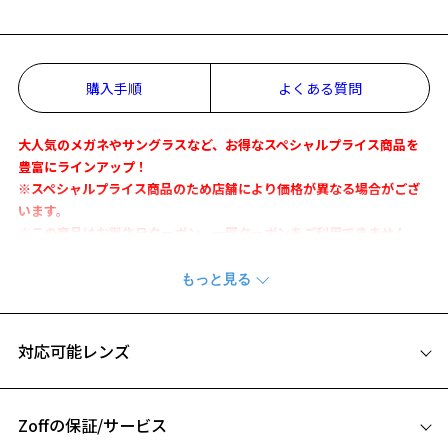
お気に入りに追加済です。
お気に入りリストは
こちら
購入手順
よくある質問
大人気のメガネやサングラスなど、お得なスペシャルプライス商品を
豊富にラインアップ！
※スペシャルプライス商品のため店舗により価格が異なる場合がござ
います。
※この商品はお誕生日クーポン、一部クーポンをご利用できません。
軽量のアルミ素材で携帯しやすく、外側と内側のコントラストを楽し
める爽やかカラーのメガネケースです。
サイズ
対応可能レンズ
W:16cm×D:5cm×H:4cm
素材
Zoffの保証/サービス
合成皮革、アルミ