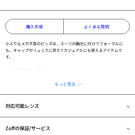
お気に入りに追加済です。
お気に入りリストは
こちら
購入手順
よくある質問
小ぶりなメガネ型のピンズは、スーツの胸元に付けてフォーマルに
も、キャップやリュックに添えてカジュアルにも使えるアイテムで
す。
サイズ:横29mm×縦10mm
素材:真鍮
※この商品は保証対象外になります
対応可能レンズ
Zoffの保証/サービス