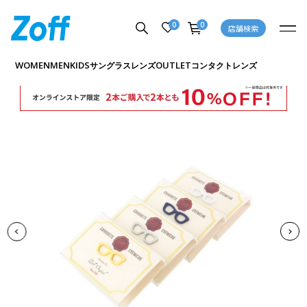
0
0
店舗検索
商品詳細ページへ
WOMEN
MEN
KIDS
OUTLET
サングラス
レンズ
コンタクトレンズ