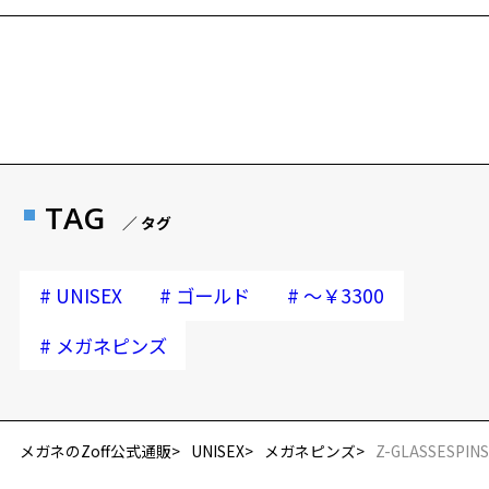
フレームとレンズの合計料金を知りたい方へ
Zoffならではの安心サポート
価格シミュレーターはこちら
安心1 フレーム１年間品質保証
商品不良により生じた破損等の不具合は、お渡し
TAG
／ タグ
日または発送日より１年間修理又は交換させて頂
きます。
※保証期間内に交換が行われた場合、保証期間は初期の期間から
#
#
#
UNISEX
ゴールド
～￥3300
延長されません。
#
メガネピンズ
安心2 視力測定無料
再入荷お知らせメールのお申し込み
視力の変化を早めに発見するために、定期的な視
「再入荷お知らせメール」はZoffオンラインストア会員さまのみ対象となります。
力測定をおすすめいたします。
メガネのZoff公式通販
UNISEX
メガネピンズ
Z-GLASSESPIN