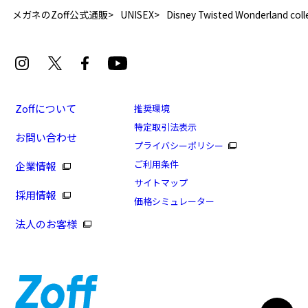
力測定をおすすめいたします。
メガネのZoff公式通販
UNISEX
Disney Twisted Wonderland coll
安心3 かかり具合調整無料
フレームの歪みやかかり具合の調整・クリーニン
グは、全国のZoff店舗にていつでも対応いたしま
す。
Zoffについて
推奨環境
特定取引法表示
お問い合わせ
[再値下げセール価格]Disney Collection “Disney
プライバシーポリシー
Twisted Wonderland” ハーツラビュル寮モデル
もっと見る
ご利用条件
企業情報
商品番号：TWST-CLOTH-HE/フレームカラー：レッド/
サイトマップ
採用情報
単価：￥960
価格シミュレーター
法人のお客様
ログインして申し込む
※商品が再入荷された際にメールでお知らせします。
※本サービスは商品の購入をお約束するものではありません。