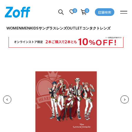
0
0
店舗検索
商品詳細ページへ
WOMEN
MEN
KIDS
OUTLET
サングラス
レンズ
コンタクトレンズ