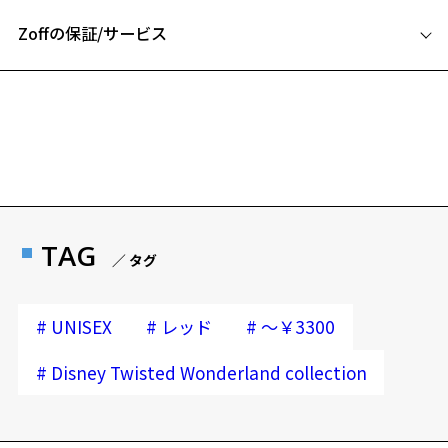
Zoffの保証/サービス
【サイズ】
約 30cm×30cm
フレームとレンズの合計料金を知りたい方へ
【素材】
Zoffならではの安心サポート
ポリエステル70%、ナイロン30% (リサイクルPET由来のポリエステ
価格シミュレーターはこちら
ルを使用しています)
Disney Collection created by Zoff “Disney Twisted Wonderland” 特設
安心1 フレーム１年間品質保証
ページはこちら
商品不良により生じた破損等の不具合は、お渡し
TAG
※この商品は保証対象外になります
／ タグ
日または発送日より１年間修理又は交換させて頂
きます。
※保証期間内に交換が行われた場合、保証期間は初期の期間から
#
#
#
UNISEX
レッド
～￥3300
延長されません。
#
Disney Twisted Wonderland collection
再入荷お知らせメールのお申し込み
安心2 視力測定無料
「再入荷お知らせメール」はZoffオンラインストア会員さまのみ対象となります。
視力の変化を早めに発見するために、定期的な視