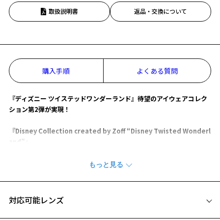
お気に入り
取扱説明書
返品・交換について
お気に入りに追加済です。
お気に入りリストは
こちら
購入手順
よくある質問
『ディズニー ツイステッドワンダーランド』待望のアイウェアコレク
ション第2弾が実現！
『Disney Collection created by Zoff “Disney Twisted Wonderl
and”』
【デザイン】
各寮がデザインされた30cm×30cmの大判サイズ。
裏面はキャラクターモチーフの総柄になっており、両面楽しめる豪華
な作りです。
対応可能レンズ
※柄や色味の出方に個体差があり、画像と異なる場合がございます。