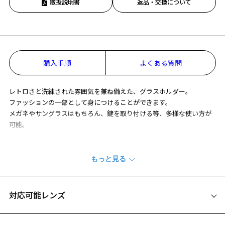
取扱説明書
返品・交換について
お気に入り
お気に入りに追加済です。
お気に入りリストは
こちら
購入手順
よくある質問
レトロさと洗練された雰囲気を兼ね備えた、グラスホルダー。
ファッションの一部として身につけることができます。
メガネやサングラスはもちろん、鍵を取り付ける等、多様な使い方が
可能。
※メガネやサングラスの形状により外れやすいものや、使用できない
場合があります。
【サイズ】
紐部分：全長約920mm、幅約7mm
対応可能レンズ
カバー部分：全長約80mm、幅約67mm
リング部分：直径約25mm、幅約2mm
【素材】