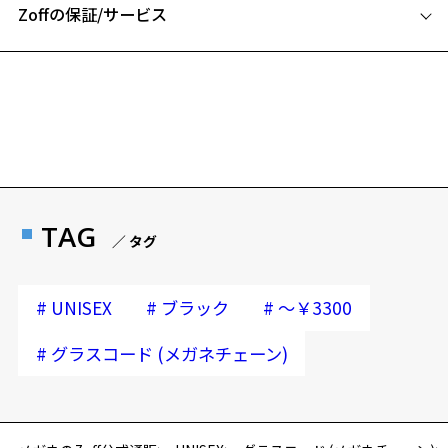
Zoffの保証/サービス
本体：合成皮革
リング部分：ステンレス
フレームとレンズの合計料金を知りたい方へ
※柄や色味の出方に個体差があり、画像と異なる場合がございます。
Zoffならではの安心サポート
価格シミュレーターはこちら
雑貨ページをみる
※この商品は保証対象外になります
安心1 フレーム１年間品質保証
商品不良により生じた破損等の不具合は、お渡し
TAG
／ タグ
日または発送日より１年間修理又は交換させて頂
きます。
※保証期間内に交換が行われた場合、保証期間は初期の期間から
#
#
#
UNISEX
ブラック
～￥3300
延長されません。
#
グラスコード (メガネチェーン)
安心2 視力測定無料
視力の変化を早めに発見するために、定期的な視
力測定をおすすめいたします。