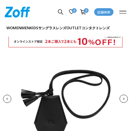
0
0
店舗検索
商品詳細ページへ
WOMEN
MEN
KIDS
OUTLET
サングラス
レンズ
コンタクトレンズ