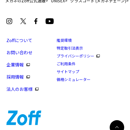
メガネのZoff公式通販
UNISEX
グラスコード (メガネチェーン)
安心3 かかり具合調整無料
フレームの歪みやかかり具合の調整・クリーニン
グは、全国のZoff店舗にていつでも対応いたしま
す。
Zoffについて
推奨環境
特定取引法表示
お問い合わせ
プライバシーポリシー
もっと見る
ご利用条件
企業情報
サイトマップ
採用情報
価格シミュレーター
法人のお客様
日曜限定！PayPay支払いで+13%ポイントUP