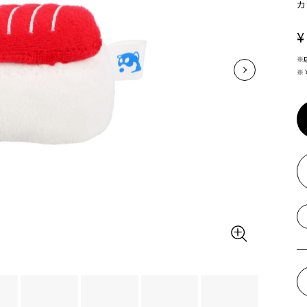
カ
¥
※
※