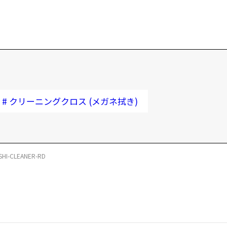
#
クリーニングクロス (メガネ拭き)
SHI-CLEANER-RD