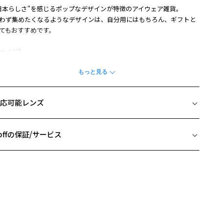
日本らしさ"を感じるポップなデザインが特徴のアイウェア雑貨。
わず集めたくなるようなデザインは、自分用にはもちろん、ギフトと
てもおすすめです。
サイズ】
幅：約70mm
さ：約55mm
行：約35mm
ボールチェーン部分は除く
応可能レンズ
素材】
体：ポリエステル
ールチェーン：鉄
offの保証/サービス
柄や色味の出方に個体差があり、画像と異なる場合がございます。
フレームとレンズの合計料金を知りたい方へ
貨ページをみる
Zoffならではの安心サポート
価格シミュレーターはこちら
この商品は保証対象外になります
安心1 フレーム１年間品質保証