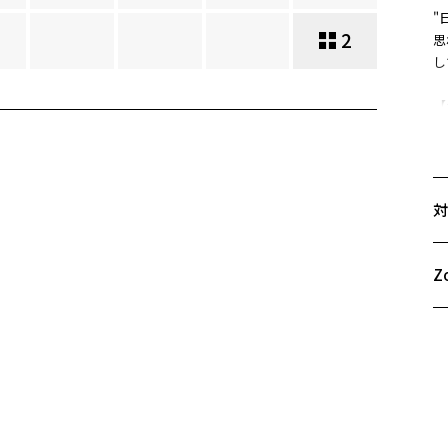
"
2
思
し
【
横
高
奥
※
対
【
本
ボ
Z
※
お気に入り
雑
商品詳細ページへ
お気に入りに追加済です。
※
お気に入りリストは
こちら