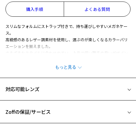
お気に入りに追加済です。
購入手順
よくある質問
お気に入りリストは
こちら
スリムなフォルムにストラップ付きで、持ち運びしやすいメガネケー
ス。
高級感のあるレザー調素材を使用し、選ぶのが楽しくなるカラーバリ
エーションを揃えました。
さまざまなスタイルに合わせやすい、上品で使い勝手の良いデザイン
です。
※柄や色味の出方に個体差があり、画像と異なる場合がございます。
雑貨ページをみる
対応可能レンズ
※この商品は保証対象外になります
Zoffの保証/サービス
フレームとレンズの合計料金を知りたい方へ