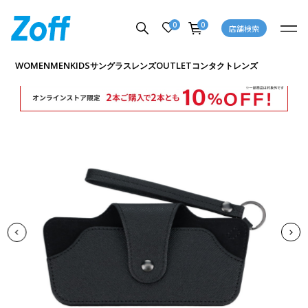
0
0
店舗検索
商品詳細ページへ
WOMEN
MEN
KIDS
OUTLET
サングラス
レンズ
コンタクトレンズ