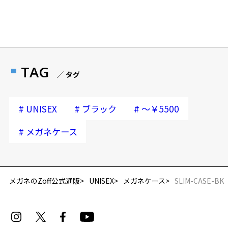
Zoffならではの安心サポート
価格シミュレーターはこちら
安心1 フレーム１年間品質保証
商品不良により生じた破損等の不具合は、お渡し
TAG
／ タグ
日または発送日より１年間修理又は交換させて頂
きます。
※保証期間内に交換が行われた場合、保証期間は初期の期間から
#
#
#
UNISEX
ブラック
～￥5500
延長されません。
#
メガネケース
安心2 視力測定無料
視力の変化を早めに発見するために、定期的な視
力測定をおすすめいたします。
メガネのZoff公式通販
UNISEX
メガネケース
SLIM-CASE-BK
安心3 かかり具合調整無料
フレームの歪みやかかり具合の調整・クリーニン