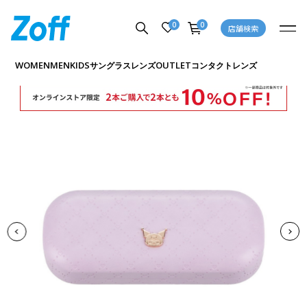
0
0
店舗検索
商品詳細ページへ
WOMEN
MEN
KIDS
OUTLET
サングラス
レンズ
コンタクトレンズ