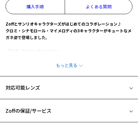
購入手順
よくある質問
お気に入りに追加済です。
お気に入りリストは
こちら
Zoffとサンリオキャラクターズがはじめてのコラボレーション♪
クロミ・シナモロール・マイメロディの3キャラクターがキュートなメ
ガネ姿で登場しました。
『Zoff｜Sanrio characters』
【Kuromi model】
クロミをイメージしたカラーとデザイン。
【Goods】
対応可能レンズ
メガネと一緒に持ち歩きたい、かわいいメガネケース。
【サイズ】
Zoffの保証/サービス
約 W167×H71×D38mm
フレームとレンズの合計料金を知りたい方へ
【素材】
合成皮革