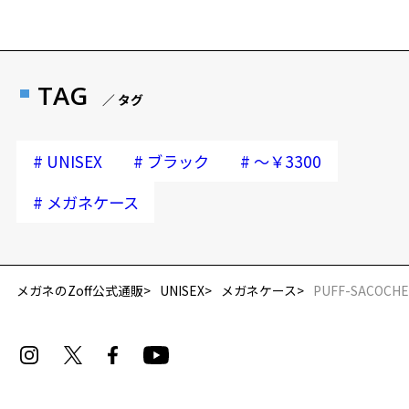
雑貨ページをみる
安心1 フレーム１年間品質保証
※この商品は保証対象外になります
商品不良により生じた破損等の不具合は、お渡し
TAG
／ タグ
日または発送日より１年間修理又は交換させて頂
きます。
※保証期間内に交換が行われた場合、保証期間は初期の期間から
#
#
#
UNISEX
ブラック
～￥3300
延長されません。
#
メガネケース
安心2 視力測定無料
視力の変化を早めに発見するために、定期的な視
力測定をおすすめいたします。
メガネのZoff公式通販
UNISEX
メガネケース
PUFF-SACOCHE
安心3 かかり具合調整無料
フレームの歪みやかかり具合の調整・クリーニン
グは、全国のZoff店舗にていつでも対応いたしま
す。