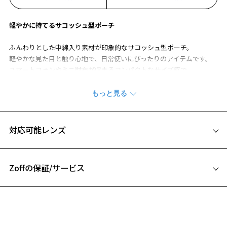
お気に入りに追加済です。
お気に入りリストは
こちら
軽やかに持てるサコッシュ型ポーチ
ふんわりとした中綿入り素材が印象的なサコッシュ型ポーチ。
軽やかな見た目と触り心地で、日常使いにぴったりのアイテムです。
スマートフォンやミニ財布が収まるコンパクトなサイズ感で、
ちょっとしたお出かけやサブバッグとしても活躍。
ロープコードのストラップがアクセントとなり、シンプルながら程よ
い存在感を演出。
【サイズ】
対応可能レンズ
W:約130mm
H:約200mm
Zoffの保証/サービス
【素材】
本体：ポリエステル 100％
フレームとレンズの合計料金を知りたい方へ
コード：ポリプロピレン
Zoffならではの安心サポート
※柄や色味の出方に個体差があり、画像と異なる場合がございます。
価格シミュレーターはこちら