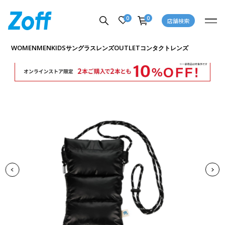
0
0
店舗検索
商品詳細ページへ
WOMEN
MEN
KIDS
OUTLET
サングラス
レンズ
コンタクトレンズ