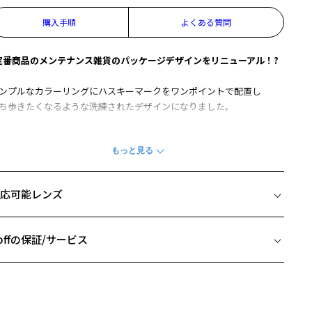
購入手順
よくある質問
定番商品のメンテナンス雑貨のパッケージデザインをリニューアル！?
ンプルなカラーリングにハスキーマークをワンポイントで配置し
ち歩きたくなるような洗練されたデザインになりました。
注意事項＞
もり止め(防曇)レンズへのご使用は避けてください。
ンズのくもり止め効果がなくなる恐れがあります。
応可能レンズ
名：Zoff除菌レンズクリーナー
分：シリコーン、界面活性剤
性：中性
offの保証/サービス
味量：50ml
用量の目安：4～8ショット(メガネ1本分)
フレームとレンズの合計料金を知りたい方へ
この商品は保証対象外になります
Zoffならではの安心サポート
価格シミュレーターはこちら