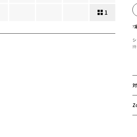
1
?
シ
持
＜
く
レ
対
品
成
液
Z
正
お気に入り
使
商品詳細ページへ
※
お気に入りに追加済です。
お気に入りリストは
こちら