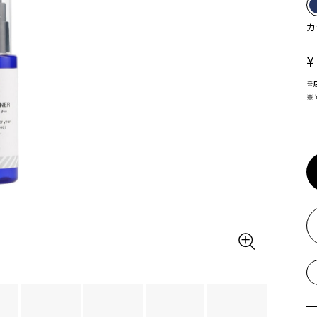
カ
¥
※
※