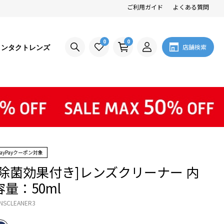
ご利用ガイド
よくある質問
0
0
コンタクトレンズ
店舗検索
PayPayクーポン対象
[除菌効果付き]レンズクリーナー 内
容量：50ml
NSCLEANER3