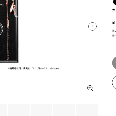
カ
¥
※
※