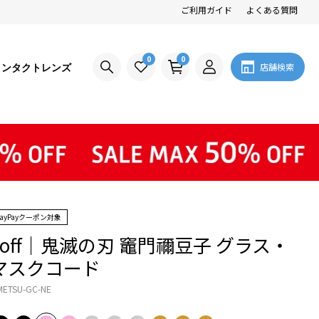
ご利用ガイド
よくある質問
0
0
コンタクトレンズ
店舗検索
PayPayクーポン対象
Zoff｜鬼滅の刃 竈門禰豆子 グラス・
マスクコード
METSU-GC-NE