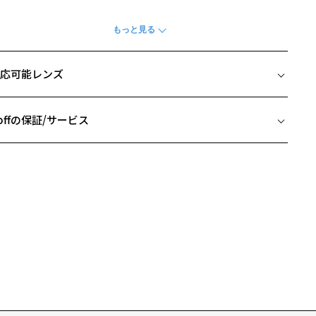
デザイン】
治郎・禰豆子・善逸・伊之助に６名の柱を加えた全10名のキャラクタ
キャラクターの刀の鍔(つば)などをデザインに落とし込みました。
段使用しているメガネのワンポイントにも！
応可能レンズ
チャームの平になった部分に、稀によく見ると小さい傷のようなもの
見えますが、生産工程上避けられないもので、不良品ではございませ
offの保証/サービス
。
フレームとレンズの合計料金を知りたい方へ
イズ：全長約66cm(シリコン除く)
材：亜鉛合金、真鍮、シリコン
Zoffならではの安心サポート
価格シミュレーターはこちら
柄や色味の出方に個体差があり、画像と異なる場合がございます。
各種クーポン、キャンペーンは対象外となります。
安心1 フレーム１年間品質保証
滅の刃ページをみる
商品不良により生じた破損等の不具合は、お渡し日または発送
日より１年間修理又は交換させて頂きます。
※保証期間内に交換が行われた場合、保証期間は初期の期間から延長されま
この商品は保証対象外になります
せん。