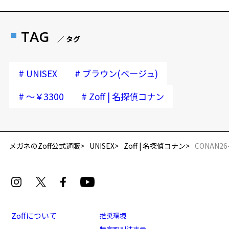
ポリエステル70％ ナイロン30％
安心1 フレーム１年間品質保証
Zoff |名探偵コナン 特設ページをみる
商品不良により生じた破損等の不具合は、お渡し
TAG
※柄や色味の出方に個体差があり、画像と異なる場合がございます。
／ タグ
日または発送日より１年間修理又は交換させて頂
商品に関する注意事項
きます。
・画像は開発中のものにつき、実際の仕様とは若干異なる場合があり
※保証期間内に交換が行われた場合、保証期間は初期の期間から
#
#
UNISEX
ブラウン(ベージュ)
ます。
延長されません。
＜予約時の注意事項＞
#
#
～￥3300
Zoff | 名探偵コナン
安心2 視力測定無料
・当商品は予約商品のため、通常商品又は他の予約商品と同時購入で
きません。本コレクション同士は同時購入可能です。
視力の変化を早めに発見するために、定期的な視
・当商品は予約商品です。予約期間中はマイページからのキャンセル
力測定をおすすめいたします。
が可能ですが、予約終了後はキャンセル・返品ともに承ることができ
メガネのZoff公式通販
UNISEX
Zoff | 名探偵コナン
CONAN26
ません。
・当商品は各種割引クーポン、キャンペーンの対象外です。
安心3 かかり具合調整無料
・別々にご注文、ご予約頂いた場合、まとめて発送することはできま
せん。また、送料は各ご注文ごとに発生いたしますので、ご了承くだ
フレームの歪みやかかり具合の調整・クリーニン
さい。
グは、全国のZoff店舗にていつでも対応いたしま
す。
Zoffについて
推奨環境
＜お支払い方法について＞