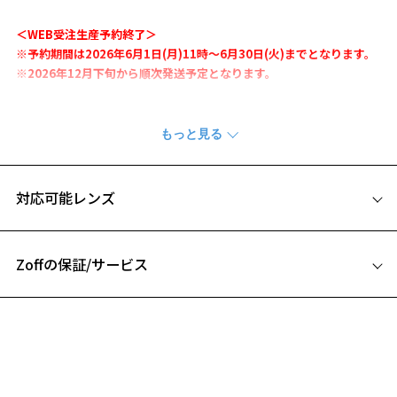
お気に入りリストは
こちら
＜WEB受注生産予約終了＞
※予約期間は2026年6月1日(月)11時～6月30日(火)までとなります。
※2026年12月下旬から順次発送予定となります。
Zoff｜名探偵コナン
放送30周年を迎えた大人気TVアニメ「名探偵コナン」とZoffのコラボ
レーション！
6人のキャラクターをモチーフにしたメガネが登場。
対応可能レンズ
【大判メガネ拭き】
キャラクターのモチーフを散りばめた30cm×30cmの大判メガネ拭
き。
Zoffの保証/サービス
メガネはもちろん、パソコンのディスプレイや鏡などのクリーニング
にもおすすめ。両面仕様です。
フレームとレンズの合計料金を知りたい方へ
【サイズ】
Zoffならではの安心サポート
約W300×H300mm
価格シミュレーターはこちら
【素材】