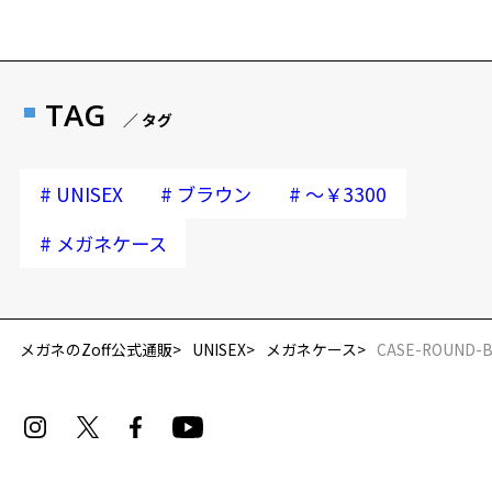
安心1 フレーム１年間品質保証
商品不良により生じた破損等の不具合は、お渡し
TAG
／ タグ
日または発送日より１年間修理又は交換させて頂
きます。
※保証期間内に交換が行われた場合、保証期間は初期の期間から
#
#
#
UNISEX
ブラウン
～￥3300
延長されません。
#
メガネケース
安心2 視力測定無料
視力の変化を早めに発見するために、定期的な視
力測定をおすすめいたします。
メガネのZoff公式通販
UNISEX
メガネケース
CASE-ROUND-
安心3 かかり具合調整無料
フレームの歪みやかかり具合の調整・クリーニン
グは、全国のZoff店舗にていつでも対応いたしま
す。