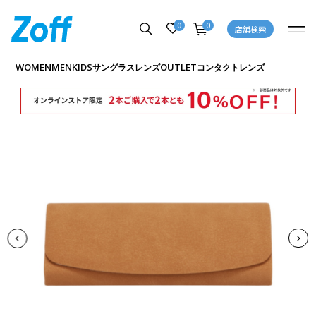
0
0
店舗検索
商品詳細ページへ
WOMEN
MEN
KIDS
OUTLET
サングラス
レンズ
コンタクトレンズ