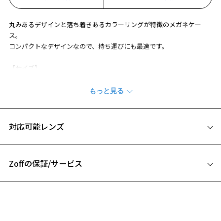
お気に入りに追加済です。
お気に入りリストは
こちら
丸みあるデザインと落ち着きあるカラーリングが特徴のメガネケー
ス。
コンパクトなデザインなので、持ち運びにも最適です。
【サイズ】
W:約160mm
H:約30mm
D:約60mm
【素材】
対応可能レンズ
合成皮革/ステンレス
※柄や色味の出方に個体差があり、画像と異なる場合がございます。
Zoffの保証/サービス
雑貨ページをみる
フレームとレンズの合計料金を知りたい方へ
※この商品は保証対象外になります
Zoffならではの安心サポート
価格シミュレーターはこちら