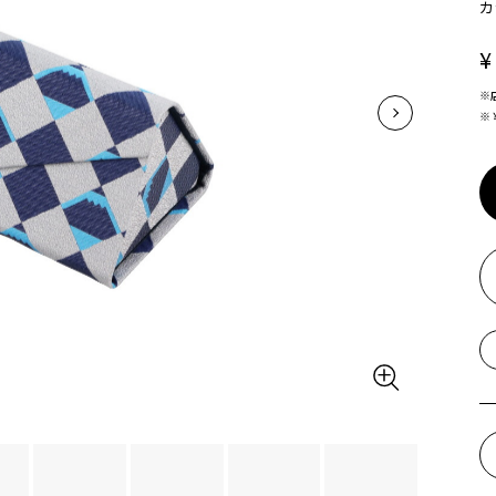
カ
¥
※
※