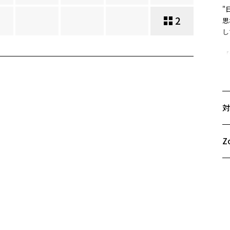
"
2
思
し
【
横
高
奥
【
対
表
中
中
Z
※
お気に入り
雑
商品詳細ページへ
お気に入りに追加済です。
※
お気に入りリストは
こちら