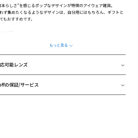
日本らしさ"を感じるポップなデザインが特徴のアイウェア雑貨。
わず集めたくなるようなデザインは、自分用にはもちろん、ギフトと
てもおすすめです。
サイズ】
幅：約160mm
さ：約60mm
行：約70mm
素材】
応可能レンズ
生地：ポリエステル100％
生地：綿（コットンリンター）100％
芯：金属（アルミ）
offの保証/サービス
柄や色味の出方に個体差があり、画像と異なる場合がございます。
フレームとレンズの合計料金を知りたい方へ
貨ページをみる
Zoffならではの安心サポート
価格シミュレーターはこちら
この商品は保証対象外になります
安心1 フレーム１年間品質保証