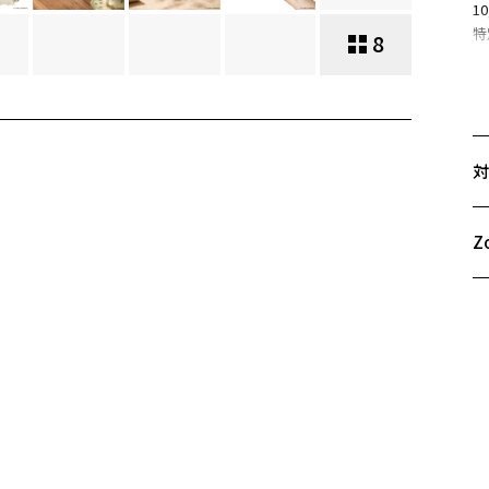
1
特
8
＜
・
1
好
対
※
舗
※
Z
Z
何
お気に入り
L
イ
商品詳細ページへ
ス
お気に入りに追加済です。
イ
お気に入りリストは
こちら
ベ
管
メ