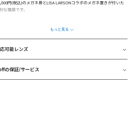
0,000円(税込)のメガネ券とLISA LARSONコラボのメガネ置きが付いた
別な福袋です。
セット内容＞
10,000円(税込)のメガネ券
0,000円分のお得なメガネ券は、全国のZoff店舗でご利用できます。お
きなメガネ・サングラスなど自由にお選びください。
応可能レンズ
メガネ券利用可能店舗：全国のZoff店舗(公式オンラインストア等EC店
、国外のZoff店舗を除く)
メガネ券利用可能期間：2026年1月5日(月)から2026年3月1日(日)まで
offの保証/サービス
off│LISA LARSON オリジナルメガネ置き
フレームとレンズの合計料金を知りたい方へ
色が当たるかは箱を開けるまでお楽しみ！
ISA LARSONコラボデザイン
Zoffならではの安心サポート
価格シミュレーターはこちら
ンテリアとしても楽しめる「メガネ置き」
ウェーデンの陶芸家リサ・ラーソンが手がけた猫のキャラクター「マ
キー」がメガネ置きになりました。
安心1 フレーム１年間品質保証
ッドの横、机の上、玄関など様々な場所で大切なメガネを定位置で保
できます。
商品不良により生じた破損等の不具合は、お渡し日または発送
ガネ置きとしてはもちろん、ほっこり和むインテリアとしても楽しめ
日より１年間修理又は交換させて頂きます。
※保証期間内に交換が行われた場合、保証期間は初期の期間から延長されま