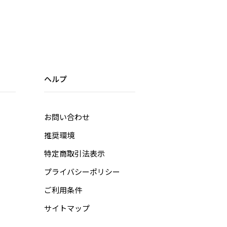
授与される。
年まで精力的に創作活動を続け、現在も世界中に多くのファンやコレ
ターを持つ作家である。
注意事項】
お客様都合による「キャンセル」および「返品」はできかねます。
クレジットカードの引き落としは、商品発送以降となります。カード
ヘルプ
社により引き落とし時期が異なります。
数量限定のため予定数量に到達次第、販売終了となります。
お問い合わせ
福袋メガネ券について】
2026年1月5日(月)から2026年3月1日(日)まで全国のZoff店舗でご利
推奨環境
できます。
Zoff公式オンラインストア、Zoff楽天市場店、Zoff ZOZOTOWN
特定商取引法表示
、Zoff i LUMINE店、Zoff Amazonストア、ディズニーストア.jp、Z
プライバシーポリシー
ff Yahoo!ショッピングモール店、Zoff and ST店、海外のZoffではご
用できません。
ご利用条件
サイトマップ
メガネ券は1会計につき1枚ご使用いただけます。
メガネ券はお買い上げ金額が10,000円(税込)未満の場合、おつりは出