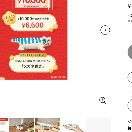
¥
※
※
＜
毎