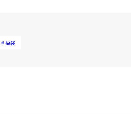
ま
・
※
・
・
#
福袋
全
複
2
LI
1
大
最
黄
躍
2
北
2