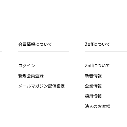
を
晩
ク
【
・
・
会員情報について
Zoffについて
会
・
ログイン
Zoffについて
【
・
新規会員登録
新着情報
用
・
メールマガジン配信設定
企業情報
店
採用情報
o
利
法人のお客様
※
※