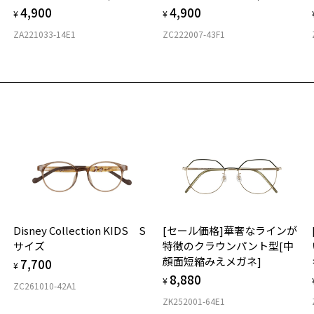
4,900
4,900
¥
¥
ZA221033-14E1
ZC222007-43F1
ス
Disney Collection KIDS S
[セール価格]華奢なラインが
サイズ
特徴のクラウンパント型[中
顔面短縮みえメガネ]
7,700
¥
8,880
¥
ZC261010-42A1
ZK252001-64E1