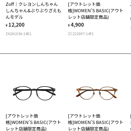
カ
Zoff｜クレヨンしんちゃん
[アウトレット価
ご
仕
しんちゃん&ぶりぶりざえも
格]WOMEN’S BASIC(アウト
の
※
んモデル
レット店舗限定商品)
度
D
お気に入り
12,200
4,900
詳
E
¥
¥
ビ
ペシャルプライス]快適な掛け心地のメタルフレーム(一部形状記
商品詳細ページへ
ZA261036-14E1
ZC222007-14F1
用)
実
重
お気に入りに追加済です。
号：ZU222001-14E2/フレームカラー：ブラック/単価：￥5,160
お
お気に入りリストは
こちら
そ
14
ログインして申し込む
※
※
※
再入荷された際にメールでお知らせします。
ビスは商品の購入をお約束するものではありません。
タ
の商品が再入荷しない場合もございますので予めご了承ください。
荷お知らせメール」はZoffオンラインストアで取り扱っている商品が対象となります。
への再入荷ではございませんのでご了承ください。
品に関しては、メール配信後、即完売する場合がございます。
材
[アウトレット価
[アウトレット価
フ
格]WOMEN’S BASIC(アウト
格]WOMEN’S BASIC(アウト
レット店舗限定商品)
レット店舗限定商品)