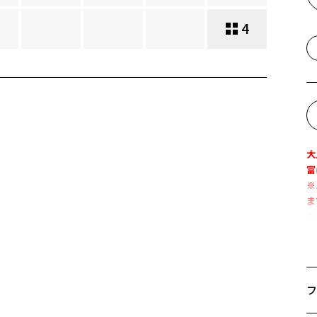
4
大
富
※
ま
※
優
ト
フ
場
用