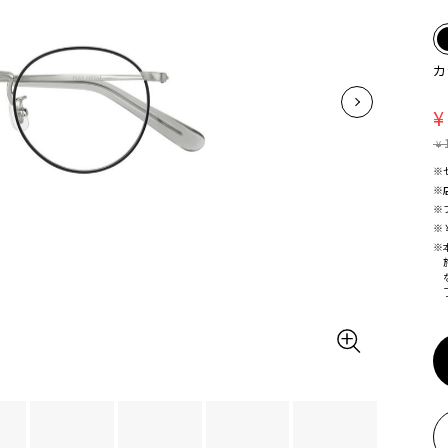
カ
¥
¥
※
※
※
※
※