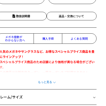
取扱説明書
返品・交換について
メガネ度数が
購入手順
よくある質問
わからない方へ
人気のメガネやサングラスなど、お得なスペシャルプライス商品を豊
にラインアップ！
スペシャルプライス商品のため店舗により価格が異なる場合がござい
す。
この商品はお誕生日クーポン、一部クーポンをご利用できません。
れた機能性にちょうどいいデザインを併せ持つ万能フレーム
レンドをおさえつつ機能性が良いものが欲しい、そんな方のために登
レーム/サイズ
したのがこの「FLEX METAL」。テンプル（つる）に形状記憶合金を採
し、 かけ心地の良い商品に仕上げました。