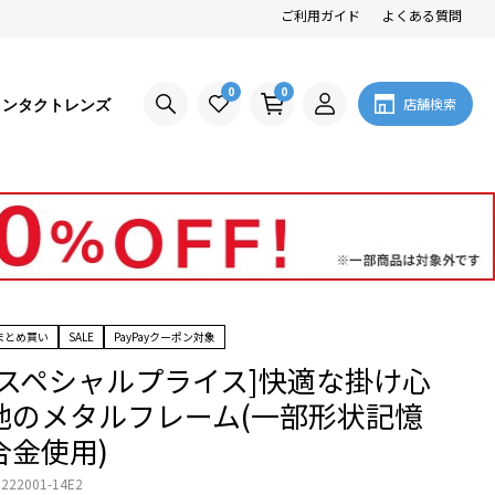
ご利用ガイド
よくある質問
0
0
コンタクトレンズ
店舗検索
まとめ買い
SALE
PayPayクーポン対象
[スペシャルプライス]快適な掛け心
地のメタルフレーム(一部形状記憶
合金使用)
222001-14E2