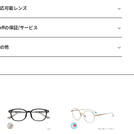
イズ
応可能レンズ
デザイン】
□21-145
ぶりなサイズ感＋細身のフレームなので、初めて丸みのあるフレーム
 片方のレンズ横幅：47mm
かける方にオススメです。
 ブリッジ(鼻部分)の横幅：21mm
offの保証/サービス
 テンプル(つる)の長さ：145mm
カラー】
フレームとレンズの合計料金を知りたい方へ
ンでもオフでも使いやすい、人気の3色をご用意しました。
の他
Zoffならではの安心サポート
価格シミュレーターはこちら
機能】
近両用はZoffオンラインストアでは販売しておりません。
ンプル（つる）の素材には軽くて丈夫な「チタン」と、腐食・酸化に
希望のお客さまは、「レンズ交換券」をお選びのうえ、
くしなやかな「ニッケル」を掛け合わせた「NTメタル」を採用。
安心1 フレーム１年間品質保証
寄りのZoff実店舗にてレンズをお買い求めください。
度・耐久性に優れた形状記憶合金で、 変形しづらくかけ心地の良いフ
サングラスやパッケージ品では「レンズ交換券」はお選びいただけま
ームに仕上げました。
商品不良により生じた破損等の不具合は、お渡し日または発送
ん。
日より１年間修理又は交換させて頂きます。
度無し」をお選びいただき実店舗へご相談ください。
※保証期間内に交換が行われた場合、保証期間は初期の期間から延長されま
スタイリングポイント】
せん。
身のメタルフレームなので、スタイリングが少し物足りないときな
、さりげないアクセントとしてお使い頂けます。
安心2 視力測定無料
メガネの度数情報がわからない方へ＞
めのカラーレンズとも相性が良いので、サングラスとしての使用もオ
お持ちのZoffメガネサイズを確認するには？
スメです。
視力の変化を早めに発見するために、定期的な視力測定をおす
ンラインストアでフレームのみ購入して、
すめいたします。
店舗で度付きにできます