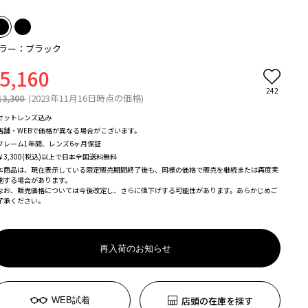
ラー：ブラック
5,160
242
13,300
(2023年11月16日時点の価格)
セットレンズ込み
店舗・WEBで価格が異なる場合がこざいます。
フレーム1年間、レンズ6ヶ月保証
￥3,300(税込)以上で日本全国送料無料
本商品は、現在表示している限定販売期間終了後も、同様の価格で販売を継続または再度実
施する場合があります。
なお、販売価格については今後改定し、さらに値下げする可能性があります。あらかじめご
了承ください。
再入荷のお知らせ
店頭の在庫を探す
WEB試着