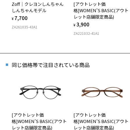
Zoff｜クレヨンしんちゃん
[アウトレット価
しんちゃんモデル
格]WOMEN’S BASIC(アウト
レット店舗限定商品)
7,700
¥
3,900
¥
[ス
ZA261035-43A1
ZA221032-41A1
金使
商品番
同じ価格帯で注目されている商品
※商品が
※本サー
※ご希望
※「再入
店舗
※人気商
[アウトレット価
[アウトレット価
格]WOMEN’S BASIC(アウト
格]WOMEN’S BASIC(アウト
レット店舗限定商品)
レット店舗限定商品)