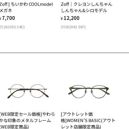
ラーレンズガイド ページをみる
Zoff | ちいかわ COOLmodel
Zoff｜クレヨンしんちゃん
購入時に「レンズ交換券」をお選びいただくと、実店舗で度数を測定
上がり寸法
安心3 かかり具合調整無料
メガネ
しんちゃん&シロモデル
うえ、
柄や色味の出方に個体差があり、画像と異なる場合がございます。
7,700
12,200
付きレンズ（標準セットレンズ）へ無料交換いただけます。
 仕上がりの横幅：約128mm
¥
¥
フレームの歪みやかかり具合の調整・クリーニングは、全国の
しくはこちら
 仕上がりの縦幅：約44mm
ジネス用メガネ ページをみる
憶合
ZC261002-14E1
ZY262041-56F1
Zoff店舗にていつでも対応いたします。
店舗で度数を測定いただけます
さ
近くのZoff実店舗にて度数を測定いただけます（無料）。
の際は記入用紙をダウンロードしてお使いください。
もっと見る
g
メガネ：デモレンズを外した重さ
ダウンロード
サングラス：レンズ込みの重さ
着脱式サングラス：デモレンズ、アタッチメント込みの重さ
イプ
ボストン
質
[WEB限定セール価格]やわら
[アウトレット価
ロント素材：メタル
かな印象のメタルフレーム
格]WOMEN’S BASIC(アウト
(WEB限定商品)
レット店舗限定商品)