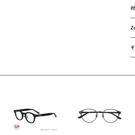
サ
対
【
47
小
A
を
B
Z
C
【
オ
そ
【
遠
テ
ご
強
最
強
※
レ
せ
「
【
細
荷お知らせメールのお申し込み
ど
＜
薄
お知らせメール」はZoffオンラインストア会員さまのみ対象となります。
ス
オ
実