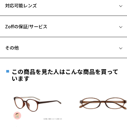
対応可能レンズ
【スタイリングポイント】
50□19-150
ウエリントン型がカジュアルですがサーモントフレームなので様々な
A 片方のレンズ横幅：50mm
シーンで活用いただける1本。
カジュアルな洋服はもちろん、スーツやシャツにも合わせることで着
Zoffの保証/サービス
B ブリッジ(鼻部分)の横幅：19mm
用シーンを選びません。
C テンプル(つる)の長さ：150mm
フロント部にお好きなカラーレンズを入れてサングラスにカスタマイ
フレームとレンズの合計料金を知りたい方へ
ズするのもおすすめ。
その他
Zoffならではの安心サポート
価格シミュレーターはこちら
※1 近視用メガネとしての利用を想定しています。
遠近両用はZoffオンラインストアでは販売しておりません。
※柄や色味の出方に個体差があり、画像と異なる場合がございます。
ご希望のお客さまは、「レンズ交換券」をお選びのうえ、
※度数によっては作製できない場合がございます。
この商品を見た人はこんな商品を買って
安心1 フレーム１年間品質保証
最寄りのZoff実店舗にてレンズをお買い求めください。
います
FLIP UP ページをみる
※サングラスやパッケージ品では「レンズ交換券」はお選び
商品不良により生じた破損等の不具合は、お渡し
いただけません。「度無し」をお選びいただき実店舗へご相
日または発送日より１年間修理又は交換させて頂
談ください。
きます。
※保証期間内に交換が行われた場合、保証期間は初期の期間から
延長されません。
お持ちのZoffメガネサイズを確認するには？
＜メガネの度数情報がわからない方へ＞
安心2 視力測定無料