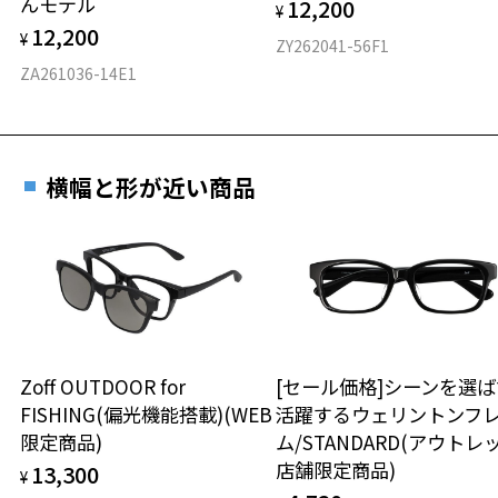
んモデル
12,200
¥
フロント素材：アセテート
12,200
¥
ZY262041-56F1
ZA261036-14E1
横幅と形が近い商品
Zoff OUTDOOR for
[セール価格]シーンを選ば
FISHING(偏光機能搭載)(WEB
活躍するウェリントンフ
限定商品)
ム/STANDARD(アウトレ
店舗限定商品)
13,300
お気に入り
¥