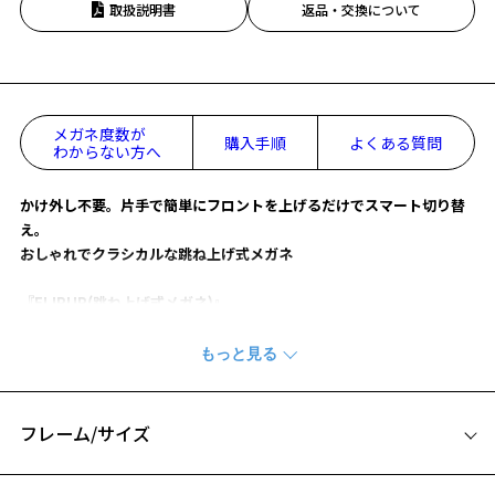
取扱説明書
返品・交換について
メガネ度数が
購入手順
よくある質問
わからない方へ
かけ外し不要。片手で簡単にフロントを上げるだけでスマート切り替
え。
おしゃれでクラシカルな跳ね上げ式メガネ
『FLIPUP(跳ね上げ式メガネ)』
【デザイン】
かけはずしなしで焦点の切り替えができる快適な構造。
普段はフロントを下げてメガネとして日常使い。
手元に目を落とすときはフロントを押し上げて裸眼で(※1)。
フレーム/サイズ
眉のラインが印象的なサーモントタイプは、様々なシーンで着用可能
です。
サイズ