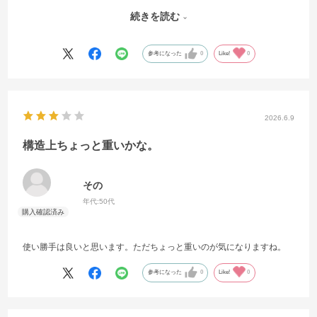
をかけたまま快適に文字を読むことができます。
続きを読む
多少重さはありますが、特に気になるほどではありません。フリップ
部分の緩みもほとんどなく、必要に応じてZoffで調整してもらっていま
参考になった
0
Like!
0
す。
また、2本目となる今回は夏用として作成し、緑色の調光レンズを入れ
てレイバン風のデザインにしました。仕上がりにも満足しており、と
ても気に入っています。
2026.6.9
価格はやや高めですが、セール時に購入できたため満足しています。
構造上ちょっと重いかな。
次に購入するとしても、やはりフリップ式を選ぶと思います。
その
年代:
50代
使い勝手は良いと思います。ただちょっと重いのが気になりますね。
参考になった
0
Like!
0