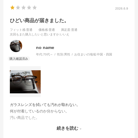
2026.6.9
ひどい商品が届きました。
フィット感
:普通
価格感
:普通
満足度
:普通
次回もまた購入したいと思いますか
:いいえ
no name
年代:
70代～
性別:
男性
お住まいの地域:
中国・四国
ガラスレンズを拭いても汚れが取れない。
何が付着しているのか分からない。
汚い商品でした。
私は近視なのでレンズは入れ替えるので我慢してますが、今後発送前
続きを読む
によく点検したほうが良いと思います。
写真を添付します。(汚れが見えますか)