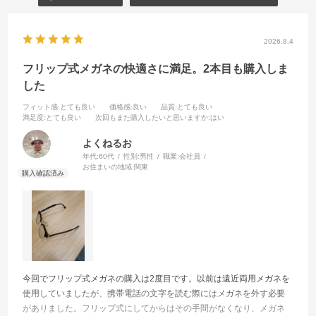
2026.8.4
フリップ式メガネの快適さに満足。2本目も購入しま
した
フィット感
:とても良い
価格感
:良い
品質
:とても良い
満足度
:とても良い
次回もまた購入したいと思いますか
:はい
よくねるお
年代:
60代
性別:
男性
職業:
会社員
お住まいの地域:
関東
今回でフリップ式メガネの購入は2度目です。以前は遠近両用メガネを
使用していましたが、携帯電話の文字を読む際にはメガネを外す必要
がありました。フリップ式にしてからはその手間がなくなり、メガネ