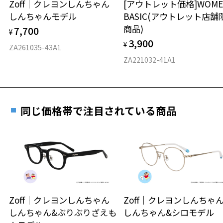
Zoff｜クレヨンしんちゃん
[アウトレット価格]WOME
オンラインストアでフレームのみ購入して、
しんちゃんモデル
BASIC(アウトレット店舗
実店舗で度付きにできます
仕上がり寸法
視力の変化を早めに発見するために、定期的な視
商品)
7,700
ご購入時に「レンズ交換券」をお選びいただくと、実店舗で
¥
力測定をおすすめいたします。
3,900
度数を測定のうえ、度付きレンズ（標準セットレンズ）へ無
¥
D 仕上がりの横幅：約141mm
ZA261035-43A1
料交換いただけます。
E 仕上がりの縦幅：約47mm
安心3 かかり具合調整無料
ZA221032-41A1
詳しくはこちら
重さ
フレームの歪みやかかり具合の調整・クリーニン
実店舗で度数を測定いただけます
グは、全国のZoff店舗にていつでも対応いたしま
お近くのZoff実店舗にて度数を測定いただけます（無料）。
す。
31.1g
同じ価格帯で注目されている商品
その際は記入用紙をダウンロードしてお使いください。
※メガネ：デモレンズを外した重さ
※サングラス：レンズ込みの重さ
※着脱式サングラス：デモレンズ、アタッチメント込みの重さ
ダウンロード
もっと見る
タイプ
ウエリントン
Zoff｜クレヨンしんちゃん
Zoff｜クレヨンしんち
しんちゃん&ぶりぶりざえも
しんちゃん&シロモデル
材質