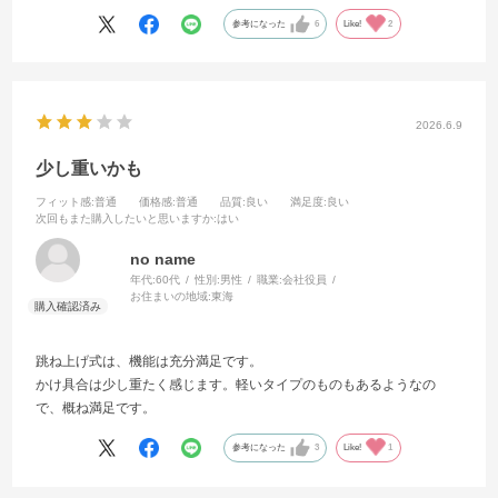
キャンペーンプレゼントはいりません
参考になった
6
Like!
2
2026.6.9
少し重いかも
フィット感
:普通
価格感
:普通
品質
:良い
満足度
:良い
次回もまた購入したいと思いますか
:はい
no name
年代:
60代
性別:
男性
職業:
会社役員
お住まいの地域:
東海
跳ね上げ式は、機能は充分満足です。
かけ具合は少し重たく感じます。軽いタイプのものもあるようなの
で、概ね満足です。
参考になった
3
Like!
1