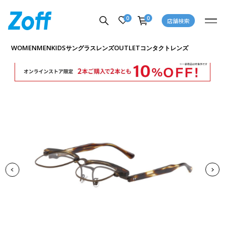
0
0
店舗検索
商品詳細ページへ
WOMEN
MEN
KIDS
OUTLET
サングラス
レンズ
コンタクトレンズ