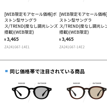
ズを搭載。
お持ちのZoffメガネサイズを確認するには？
＜メガネの度数情報がわからない方へ＞
日中のドライブ、釣り、ゴルフなど様々なアクティブシーンを快適に
します。
安心2 視力測定無料
[WEB限定モアセール価格]ボ
[WEB限定モアセール価格
オンラインストアでフレームのみ購入して、
ストン型サングラ
ストン型サングラ
実店舗で度付きにできます
【付属品】
Original Case & Cleaning Cloth Set
仕上がり寸法
視力の変化を早めに発見するために、定期的な視
ス/TREND(度なし調光レンズ
ス/TREND(度なし調光レ
全てのサングラスに、オリジナルのメガネケースとメガネ拭きがセッ
ご購入時に「レンズ交換券」をお選びいただくと、実店舗で
力測定をおすすめいたします。
搭載)(WEB限定)
搭載)(WEB限定)
ト。
度数を測定のうえ、度付きレンズ（標準セットレンズ）へ無
D 仕上がりの横幅：約145mm
※ケースの紐は付属していません。
3,465
3,465
料交換いただけます。
¥
¥
E 仕上がりの縦幅：約48mm
安心3 かかり具合調整無料
詳しくはこちら
ZA241G67-14E1
ZA241G67-14E2
【YURIE】
重さ
フレームの歪みやかかり具合の調整・クリーニン
アウトドアクリエイター
実店舗で度数を測定いただけます
グは、全国のZoff店舗にていつでも対応いたしま
キャンプや旅、アウトドアを楽しみながら、その魅力を「ソトアソ
お近くのZoff実店舗にて度数を測定いただけます（無料）。
す。
24.2g
ビ」というライフスタイルとして発信。
その際は記入用紙をダウンロードしてお使いください。
グランピング施設のスタイリングや執筆のほか、ファッションや雑貨
同じ価格帯で注目されている商品
※メガネ：デモレンズを外した重さ
の商品企画、アウトドアアイテムのプロデュースも手がける。
※サングラス：レンズ込みの重さ
インスタグラム（@yuriexx67）のフォロワー数は約12万人。愛車のVA
※着脱式サングラス：デモレンズ、アタッチメント込みの重さ
ダウンロード
もっと見る
Nで日本各地を旅するのが好き。
著書に『THE GLAMPING STYLE ~YURIEの週末ソトアソビ~』（KADOK
タイプ
AWA）がある。
ウエリントン
※柄や色味の出方に個体差があり、画像と異なる場合がございます。