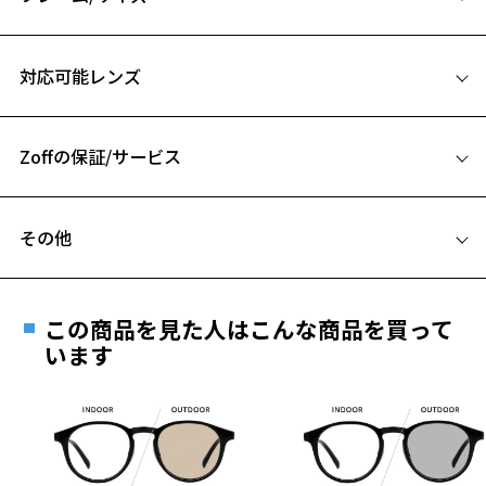
外遊びを満喫できる、心地よいフィット感と高機能なレンズ。
さらに、ビンテージテイストのおしゃれなデザインで、普段の暮らし
サイズ
にもマッチします。
対応可能レンズ
48□23-145
【ポイント】
A 片方のレンズ横幅：48mm
○フレームは軽量素材を使用。１日中、軽やかなかけ心地。
Zoffの保証/サービス
B ブリッジ(鼻部分)の横幅：23mm
○シリコン製鼻パッドで、ずり落ちにくい。
C テンプル(つる)の長さ：145mm
フレームとレンズの合計料金を知りたい方へ
○ラバー製のモダンは、ご自身でもかかり具合を調整可能。
その他
Zoffならではの安心サポート
価格シミュレーターはこちら
【YURIE'S COMMENT】
遠近両用はZoffオンラインストアでは販売しておりません。
シンプルでありながら洗練されたシルエット。
お気に入り
ご希望のお客さまは、「レンズ交換券」をお選びのうえ、
ヴィンテージのディテールを取り入れつつ、アウトドアに適した機能
この商品を見た人はこんな商品を買って
安心1 フレーム１年間品質保証
性はしっかりと残しました。
最寄りのZoff実店舗にてレンズをお買い求めください。
います
タウンユースにもオススメです。
※サングラスやパッケージ品では「レンズ交換券」はお選び
お気に入りに追加済です。
商品不良により生じた破損等の不具合は、お渡し
いただけません。「度無し」をお選びいただき実店舗へご相
お気に入りリストは
こちら
日または発送日より１年間修理又は交換させて頂
【偏光サングラス】
談ください。
きます。
反射光を軽減して、まぶしさを和らげるサングラス。
※保証期間内に交換が行われた場合、保証期間は初期の期間から
路面や水面などの反射光を軽減して、ギラつきを抑える偏光機能レン
延長されません。