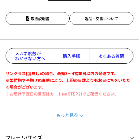
取扱説明書
返品・交換について
メガネ度数が
購入手順
よくある質問
わからない方へ
サングラス(度無し)の場合、最短3～4営業日以内の発送です。
※繁忙期や予期せぬ事態により、上記の日数よりもお日にちをいただ
く場合がございます。
※お届け予定日の目安はカート内(STEP2)でご確認ください。
アウトドアクリエイターYURIEさんとのコラボレーション
『Zoff | YURIE OUTDOOR EDITION』
YURIEさんが"いま"欲しいカタチと機能を追求して、アウトドアにぴっ
たりなサングラスをつくりました。
フレーム/サイズ