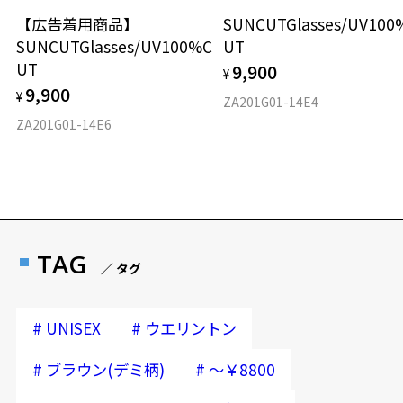
＞
【広告着用商品】
SUNCUTGlasses/UV100
2024年3月1日から、店頭に商品をお持ち込みいただいて、レンズ交換
SUNCUTGlasses/UV100%C
UT
をされる場合は、レンズ代金の他に3,300円(税込)の加工賃を追加で頂
戴する場合がございます。
UT
9,900
¥
店頭でレンズ交換をされるお客様は、商品発送から6か月以内に、ご購
9,900
¥
ZA201G01-14E4
入した商品本体と発送日がわかる【商品発送メール】を店頭スタッフ
ZA201G01-14E6
にご提示いだければ、初回に限り加工賃はかかりませんので、必ずス
タッフにご提示ください。
商品発送から6か月を過ぎた場合、又はお客様からの【商品発送メー
ル】のご提示が無かった場合、レンズ代金の他に加工賃として3,300
円(税込)を頂戴いたしますので、予めご了承ください。
TAG
／ タグ
#
#
UNISEX
ウエリントン
#
#
ブラウン(デミ柄)
～￥8800