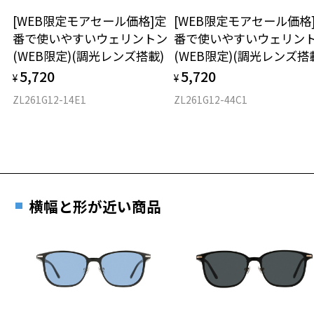
[WEB限定モアセール価格]定
[WEB限定モアセール価格
材質
Zoff | YURIE OUTDOOR EDITION 特設ページはこちら
番で使いやすいウェリントン
番で使いやすいウェリン
(WEB限定)(調光レンズ搭載)
(WEB限定)(調光レンズ搭
フロント素材：French Plastic
＜度付きサングラスに関する注意事項＞
※サングラスの度付きは追加料金がかかります。
5,720
5,720
¥
¥
※度付きにした場合、レンズ色、機能が変更となります。
ZL261G12-14E1
ZL261G12-44C1
※度付きサングラスをお求めの際は、レンズ選択画面にて度数入力
後、レンズオプションでカラーをお選びください。
品名：偏光サングラス
レンズの材質：プラスチック(コーティング)
レンズ枠の材質：プラスチック(塗装)
テンプルの材質：プラスチック(塗装)
横幅と形が近い商品
可視光線透過率：16%
紫外線透過率：0.1%以下 (紫外線カット率：99.9%以上)
レンズカラー：Green POLA/グリーン系
使用上の注意：高温のところに置いたり、傷をつけるような金属と一
緒にしまわないようご注意下さい。
＜実店舗でサングラスまたはパッケージ商品等のレンズ交換について