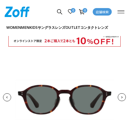
0
0
店舗検索
商品詳細ページへ
WOMEN
MEN
KIDS
OUTLET
サングラス
レンズ
コンタクトレンズ