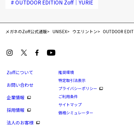
#
OUTDOOR EDITION Zoff｜YURIE
再入荷お知らせメールのお申し込み
「再入荷お知らせメール」はZoffオンラインストア会員さまのみ対象となります。
メガネのZoff公式通販
UNISEX
ウエリントン
OUTDOOR EDIT
Zoffについて
推奨環境
特定取引法表示
お問い合わせ
[セール価格]Zoff｜YURIE OUTDOOR EDITION(偏
プライバシーポリシー
光機能搭載)
ご利用条件
企業情報
商品番号：ZN241G22-49A1/フレームカラー：ブラウン
サイトマップ
採用情報
(デミ柄)/単価：￥6,650
価格シミュレーター
法人のお客様
ログインして申し込む