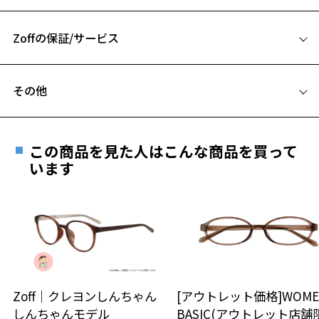
52□21-142
A 片方のレンズ横幅：52mm
Zoffの保証/サービス
B ブリッジ(鼻部分)の横幅：21mm
C テンプル(つる)の長さ：142mm
フレームとレンズの合計料金を知りたい方へ
その他
Zoffならではの安心サポート
価格シミュレーターはこちら
お気に入り
遠近両用はZoffオンラインストアでは販売しておりません。
ご希望のお客さまは、「レンズ交換券」をお選びのうえ、
この商品を見た人はこんな商品を買って
安心1 フレーム１年間品質保証
最寄りのZoff実店舗にてレンズをお買い求めください。
います
お気に入りに追加済です。
※サングラスやパッケージ品では「レンズ交換券」はお選び
お気に入りリストは
こちら
商品不良により生じた破損等の不具合は、お渡し
いただけません。「度無し」をお選びいただき実店舗へご相
日または発送日より１年間修理又は交換させて頂
談ください。
きます。
※保証期間内に交換が行われた場合、保証期間は初期の期間から
延長されません。
お持ちのZoffメガネサイズを確認するには？
＜メガネの度数情報がわからない方へ＞
安心2 視力測定無料
Zoff｜クレヨンしんちゃん
[アウトレット価格]WOME
オンラインストアでフレームのみ購入して、
しんちゃんモデル
BASIC(アウトレット店舗
実店舗で度付きにできます