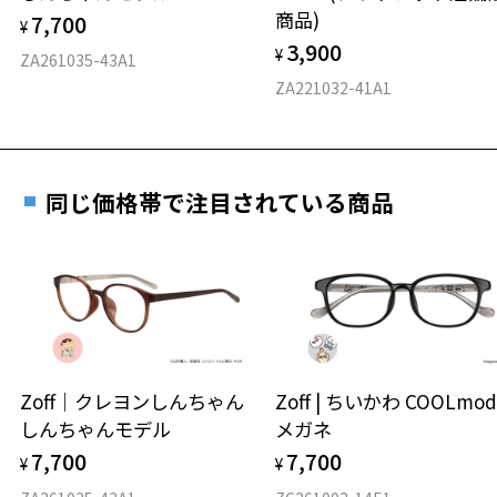
仕上がり寸法
視力の変化を早めに発見するために、定期的な視
商品)
7,700
ご購入時に「レンズ交換券」をお選びいただくと、実店舗で
¥
力測定をおすすめいたします。
3,900
度数を測定のうえ、度付きレンズ（標準セットレンズ）へ無
¥
D 仕上がりの横幅：約140mm
ZA261035-43A1
料交換いただけます。
E 仕上がりの縦幅：約50mm
安心3 かかり具合調整無料
ZA221032-41A1
詳しくはこちら
重さ
フレームの歪みやかかり具合の調整・クリーニン
実店舗で度数を測定いただけます
グは、全国のZoff店舗にていつでも対応いたしま
お近くのZoff実店舗にて度数を測定いただけます（無料）。
す。
10.4g
同じ価格帯で注目されている商品
その際は記入用紙をダウンロードしてお使いください。
※メガネ：デモレンズを外した重さ
※サングラス：レンズ込みの重さ
※着脱式サングラス：デモレンズ、アタッチメント込みの重さ
ダウンロード
もっと見る
タイプ
ボストン
Zoff｜クレヨンしんちゃん
Zoff | ちいかわ COOLmod
しんちゃんモデル
メガネ
材質
7,700
7,700
¥
¥
フロント素材：スーパーエンジニアリング・プラスチック