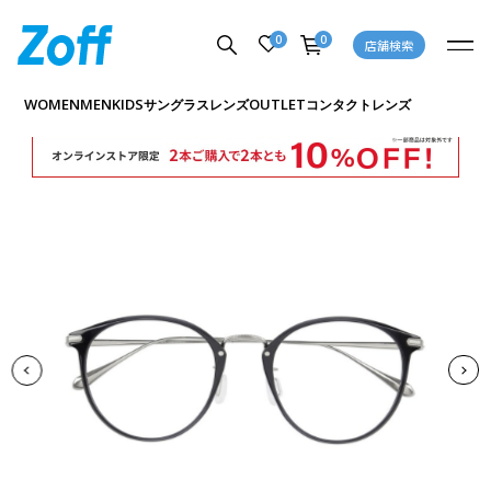
0
0
店舗検索
商品詳細ページへ
WOMEN
MEN
KIDS
OUTLET
サングラス
レンズ
コンタクトレンズ