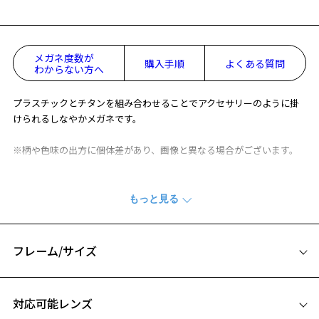
メガネ度数が
購入手順
よくある質問
わからない方へ
プラスチックとチタンを組み合わせることでアクセサリーのように掛
けられるしなやかメガネです。
※柄や色味の出方に個体差があり、画像と異なる場合がございます。
CLASSIC(クラシック) 特集ページをみる
※アウトレット商品は、販売から一定期間経過した商品などです。キ
ズ、汚れなどがあるB級品ではございません。
フレーム/サイズ
サイズ
対応可能レンズ