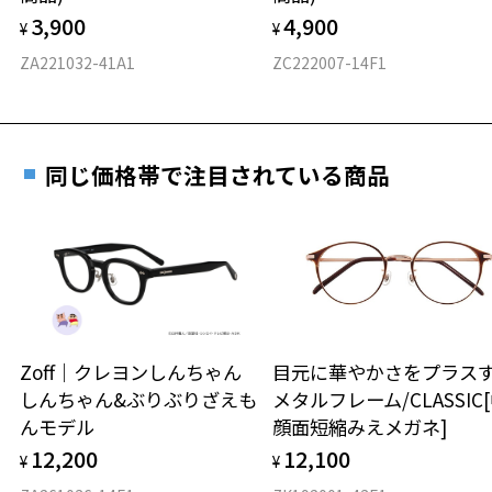
力測定をおすすめいたします。
3,900
4,900
度数を測定のうえ、度付きレンズ（標準セットレンズ）へ無
¥
¥
D 仕上がりの横幅：約135mm
料交換いただけます。
E 仕上がりの縦幅：約44mm
安心3 かかり具合調整無料
ZA221032-41A1
ZC222007-14F1
詳しくはこちら
重さ
フレームの歪みやかかり具合の調整・クリーニン
実店舗で度数を測定いただけます
グは、全国のZoff店舗にていつでも対応いたしま
お近くのZoff実店舗にて度数を測定いただけます（無料）。
す。
5.8g
同じ価格帯で注目されている商品
その際は記入用紙をダウンロードしてお使いください。
※メガネ：デモレンズを外した重さ
※サングラス：レンズ込みの重さ
※着脱式サングラス：デモレンズ、アタッチメント込みの重さ
ダウンロード
もっと見る
タイプ
フォックス
Zoff｜クレヨンしんちゃん
目元に華やかさをプラス
しんちゃん&ぶりぶりざえも
メタルフレーム/CLASSIC
材質
んモデル
顔面短縮みえメガネ]
フロント素材：チタン/β-Ti
12,200
12,100
¥
¥