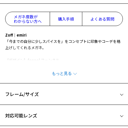
メガネ度数が
購入手順
よくある質問
わからない方へ
Zoff｜emiri
「今までの自分に少しスパイスを」をコンセプトに印象やコーデを格
上げしてくれるメガネ。
【デザイン】fennel フェンネル
繊細でありながら個性を忘れないデザイン。
コーデに洗練された印象をプラスする一本。
【付属品】オリジナルケース&メガネ拭き付き
emiriさんセレクトのシンプルながらも上質な雰囲気漂うケースとメガ
フレーム/サイズ
ネ拭き付き。
お気に入り
サイズ
【辺見えみり】
対応可能レンズ
93年にドラマデビュー。
52□18-145
数々のバラエティー番組、舞台に出演。
お気に入りに追加済です。