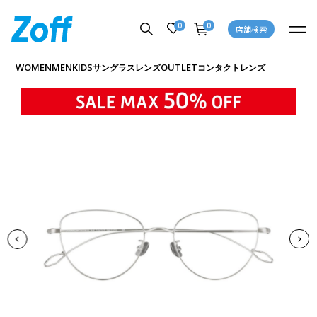
0
0
店舗検索
商品詳細ページへ
WOMEN
MEN
KIDS
OUTLET
サングラス
レンズ
コンタクトレンズ