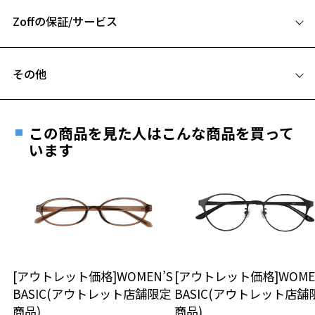
A 片方のレンズ横幅：52mm
お気に入りリストは
こちら
2013年にアパレルブランドをオープンし2018年までコンセプターを務
める。
Zoffの保証/サービス
B ブリッジ(鼻部分)の横幅：18mm
2022年には自身が代表を務める化粧品ブランド「mizuka」を設立。
C テンプル(つる)の長さ：145mm
2024年からはアパレルブランド「conte」のdirectorも務める。
フレームとレンズの合計料金を知りたい方へ
その他
※柄や色味の出方に個体差があり、画像と異なる場合がございます。
Zoffならではの安心サポート
価格シミュレーターはこちら
遠近両用はZoffオンラインストアでは販売しておりません。
Zoff｜emiri 特設ページはこちら
ご希望のお客さまは、「レンズ交換券」をお選びのうえ、
この商品を見た人はこんな商品を買って
安心1 フレーム１年間品質保証
最寄りのZoff実店舗にてレンズをお買い求めください。
います
※サングラスやパッケージ品では「レンズ交換券」はお選び
商品不良により生じた破損等の不具合は、お渡し
いただけません。「度無し」をお選びいただき実店舗へご相
日または発送日より１年間修理又は交換させて頂
談ください。
きます。
※保証期間内に交換が行われた場合、保証期間は初期の期間から
延長されません。
お持ちのZoffメガネサイズを確認するには？
＜メガネの度数情報がわからない方へ＞
安心2 視力測定無料
[アウトレット価格]WOMEN’S
[アウトレット価格]WOME
オンラインストアでフレームのみ購入して、
BASIC(アウトレット店舗限定
BASIC(アウトレット店舗
実店舗で度付きにできます
仕上がり寸法
視力の変化を早めに発見するために、定期的な視
商品)
商品)
ご購入時に「レンズ交換券」をお選びいただくと、実店舗で