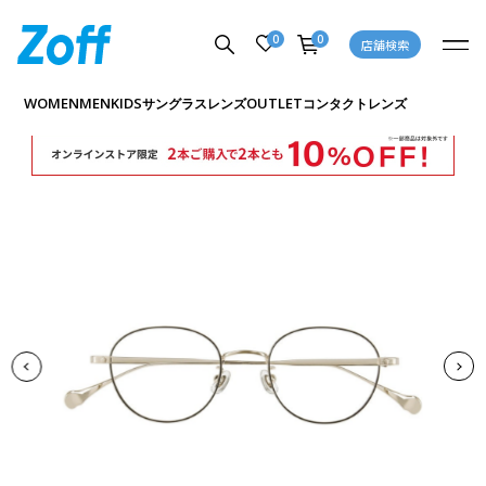
0
0
店舗検索
商品詳細ページへ
WOMEN
MEN
KIDS
OUTLET
サングラス
レンズ
コンタクトレンズ