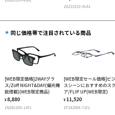
料交換いただけます。
E 仕上がりの縦幅：約42mm
安心3 かかり具合調整無料
ZA221032-41A1
詳しくはこちら
重さ
フレームの歪みやかかり具合の調整・クリーニン
実店舗で度数を測定いただけます
グは、全国のZoff店舗にていつでも対応いたしま
お近くのZoff実店舗にて度数を測定いただけます（無料）。
す。
10.2g
同じ価格帯で注目されている商品
その際は記入用紙をダウンロードしてお使いください。
※メガネ：デモレンズを外した重さ
※サングラス：レンズ込みの重さ
※着脱式サングラス：デモレンズ、アタッチメント込みの重さ
ダウンロード
もっと見る
タイプ
ボストン
[WEB限定価格]2WAYグラ
[WEB限定セール価格]ビ
ス/Zoff NIGHT&DAY(偏光機
スシーンにおすすめのス
材質
能搭載)(WEB限定商品)
ア/FLIP UP(WEB限定)
フロント素材：メタル
8,880
11,520
¥
¥
ZN201G05-14F1
ZF242009-72F1