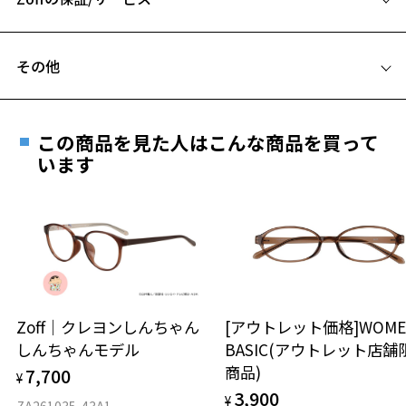
C テンプル(つる)の長さ：145mm
フレームとレンズの合計料金を知りたい方へ
その他
Zoffならではの安心サポート
価格シミュレーターはこちら
遠近両用はZoffオンラインストアでは販売しておりません。
お気に入り
ご希望のお客さまは、「レンズ交換券」をお選びのうえ、
この商品を見た人はこんな商品を買って
安心1 フレーム１年間品質保証
最寄りのZoff実店舗にてレンズをお買い求めください。
います
お気に入りに追加済です。
※サングラスやパッケージ品では「レンズ交換券」はお選び
商品不良により生じた破損等の不具合は、お渡し
お気に入りリストは
こちら
いただけません。「度無し」をお選びいただき実店舗へご相
日または発送日より１年間修理又は交換させて頂
談ください。
きます。
※保証期間内に交換が行われた場合、保証期間は初期の期間から
延長されません。
お持ちのZoffメガネサイズを確認するには？
＜メガネの度数情報がわからない方へ＞
安心2 視力測定無料
Zoff｜クレヨンしんちゃん
[アウトレット価格]WOME
オンラインストアでフレームのみ購入して、
しんちゃんモデル
BASIC(アウトレット店舗
実店舗で度付きにできます
仕上がり寸法
視力の変化を早めに発見するために、定期的な視
商品)
7,700
ご購入時に「レンズ交換券」をお選びいただくと、実店舗で
¥
力測定をおすすめいたします。
3,900
度数を測定のうえ、度付きレンズ（標準セットレンズ）へ無
¥
D 仕上がりの横幅：約131mm
ZA261035-43A1