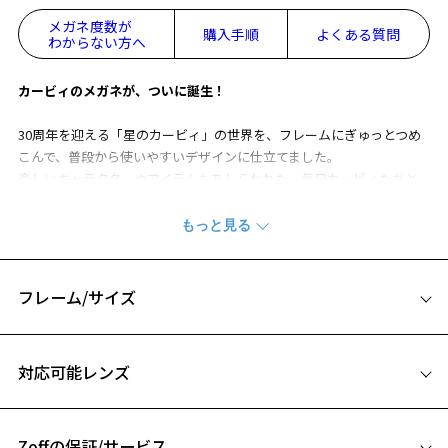
メガネ度数が
購入手順
よくある質問
わからない方へ
カービィのメガネが、ついに誕生！
30周年を迎える「星のカービィ」の世界を、フレームにぎゅっとつめ
こんで、普段から使いやすいデザインに仕立てました。
楽しいキャラクターやアイテムもあしらわれた、毎日カービィたちと
いっしょに過ごせるアイウェアコレクションです。
伝説の杖「スターロッド」が、テンプル（つる）にあしらわれた一
本。
華奢でクラシカルなデザインの中に、さりげなくカービィの世界観を
フレーム/サイズ
表現しました。
サイズ
※柄や色味の出方に個体差があり、画像と異なる場合がございます。
対応可能レンズ
※オリジナルケースとメガネ拭きがセットになります。
47□20-145
A 片方のレンズ横幅：47mm
Zoff×Kirby ページをみる
Zoffの保証/サービス
B ブリッジ(鼻部分)の横幅：20mm