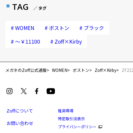
TAG
／ タグ
#
#
#
WOMEN
ボストン
ブラック
#
#
～￥11100
Zoff×Kirby
再入荷お知らせメールのお申し込み
「再入荷お知らせメール」はZoffオンラインストア会員さまのみ対象となります。
メガネのZoff公式通販
WOMEN
ボストン
Zoff×Kirby
ZF22
Zoffについて
推奨環境
特定取引法表示
お問い合わせ
プライバシーポリシー
Zoff×Kirby Classic Line