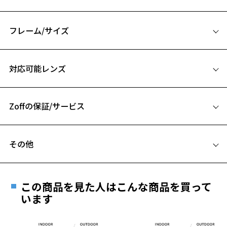
『UNITED ARROWS』
シンプルでかけやすいデザインなのに、おしゃれ感がぐっと増す太陽
を感じる季節に取り入れたいサングラスシリーズです。
フレーム/サイズ
【デザイン】
サイズ
プラスチックパーツ×メタルパーツの異素材の組み合わせ。
対応可能レンズ
ファッション感度の高い方におすすめです。
49□21-145
A 片方のレンズ横幅：49mm
【カラー】
ZA241G10-12A1：肌なじみのよいグレー（クリア）。
Zoffの保証/サービス
B ブリッジ(鼻部分)の横幅：21mm
ZA241G10-14E1：クールなイメージの定番ブラック。
C テンプル(つる)の長さ：145mm
ZA241G10-21A1：こなれ感のある明るい印象のピンク（クリア）。
フレームとレンズの合計料金を知りたい方へ
ZA241G10-43A1：男女問わず使いやすいブラウン（クリア）。★WEB
その他
限定カラー
Zoffならではの安心サポート
お気に入り
価格シミュレーターはこちら
ZA241G10-12A2：ニュアンス感のあるグレー。
遠近両用はZoffオンラインストアでは販売しておりません。
ご希望のお客さまは、「レンズ交換券」をお選びのうえ、
【スタイリングポイント】
この商品を見た人はこんな商品を買って
安心1 フレーム１年間品質保証
滑らかに仕上げた目元のパーツと存在感のあるウェリントン型がエレ
最寄りのZoff実店舗にてレンズをお買い求めください。
お気に入りに追加済です。
います
ガントな雰囲気に。
お気に入りリストは
こちら
※サングラスやパッケージ品では「レンズ交換券」はお選び
商品不良により生じた破損等の不具合は、お渡し
いただけません。「度無し」をお選びいただき実店舗へご相
日または発送日より１年間修理又は交換させて頂
【UNITED ARROWS】