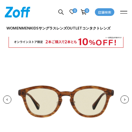
0
0
店舗検索
商品詳細ページへ
WOMEN
MEN
KIDS
OUTLET
サングラス
レンズ
コンタクトレンズ