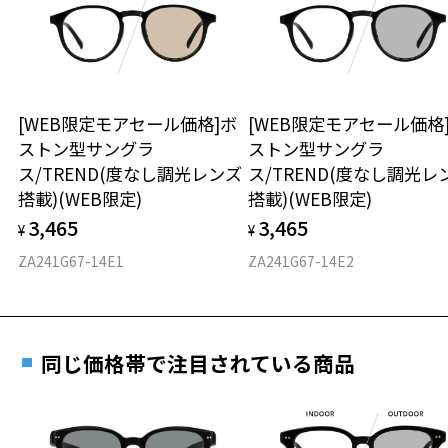
談ください。
きます。
「豊かさ・上質感」をキーワードに、ハイグレードなライフスタイル
※保証期間内に交換が行われた場合、保証期間は初期の期間から
を追求する"UNITED ARROWS"。
延長されません。
ドレステイストを軸に、スーツなどのビジネスウェアから、デザイナ
お持ちのZoffメガネサイズを確認するには？
＜メガネの度数情報がわからない方へ＞
ーズコレクションまで、
世界中、国内外からセレクトしたブランドと豊富なオリジナルアイテ
安心2 視力測定無料
[WEB限定モアセール価格]ボ
[WEB限定モアセール価格
オンラインストアでフレームのみ購入して、
ムで、大人の方々に向けたファッションを提案します。
ストン型サングラ
ストン型サングラ
実店舗で度付きにできます
仕上がり寸法
視力の変化を早めに発見するために、定期的な視
ス/TREND(度なし調光レンズ
ス/TREND(度なし調光レ
※柄や色味の出方に個体差があり、画像と異なる場合がございます。
ご購入時に「レンズ交換券」をお選びいただくと、実店舗で
力測定をおすすめいたします。
搭載)(WEB限定)
搭載)(WEB限定)
度数を測定のうえ、度付きレンズ（標準セットレンズ）へ無
D 仕上がりの横幅：約140mm
Zoff｜UNITED ARROWS 特設ページをみる
3,465
3,465
料交換いただけます。
¥
¥
E 仕上がりの縦幅：約47mm
安心3 かかり具合調整無料
＜度付きサングラスに関する注意事項＞
詳しくはこちら
ZA241G67-14E1
ZA241G67-14E2
※サングラスの度付きは追加料金がかかります。
重さ
フレームの歪みやかかり具合の調整・クリーニン
※度付きにした場合、レンズ色、機能が変更となります。
実店舗で度数を測定いただけます
グは、全国のZoff店舗にていつでも対応いたしま
※度付きサングラスをお求めの際は、レンズ選択画面にて度数入力
お近くのZoff実店舗にて度数を測定いただけます（無料）。
す。
35.1g
後、レンズオプションでカラーをお選びください。
その際は記入用紙をダウンロードしてお使いください。
同じ価格帯で注目されている商品
※メガネ：デモレンズを外した重さ
品名：サングラス
※サングラス：レンズ込みの重さ
レンズの材質：プラスチック(コーティング)
※着脱式サングラス：デモレンズ、アタッチメント込みの重さ
ダウンロード
もっと見る
レンズ枠の材質：プラスチック
テンプルの材質：プラスチック
タイプ