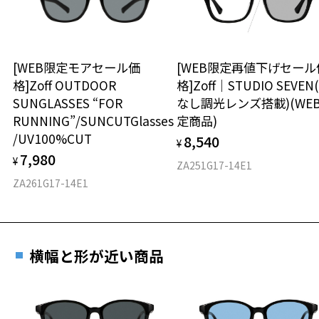
可視光線透過率：74%
紫外線透過率：0.1%以下 (紫外線カット率：99.9%以上)
ウエリントン
レンズカラー：カナリア / ブラウン系
使用上の注意：高温のところに置いたり、傷をつけるような金属と一
[WEB限定モアセール価
[WEB限定再値下げセール
材質
緒にしまわないようご注意下さい。
格]Zoff OUTDOOR
格]Zoff｜STUDIO SEVEN
SUNGLASSES “FOR
なし調光レンズ搭載)(WE
フロント素材：アセテート
＜実店舗でサングラスまたはパッケージ商品等のレンズ交換について
RUNNING”/SUNCUTGlasses
定商品)
＞
2024年3月1日から、店頭に商品をお持ち込みいただいて、レンズ交換
/UV100%CUT
8,540
¥
をされる場合は、レンズ代金の他に3,300円(税込)の加工賃を追加で頂
7,980
¥
ZA251G17-14E1
戴する場合がございます。
店頭でレンズ交換をされるお客様は、商品発送から6か月以内に、ご購
ZA261G17-14E1
入した商品本体と発送日がわかる【商品発送メール】を店頭スタッフ
にご提示いだければ、初回に限り加工賃はかかりませんので、必ずス
タッフにご提示ください。
商品発送から6か月を過ぎた場合、又はお客様からの【商品発送メー
横幅と形が近い商品
ル】のご提示が無かった場合、レンズ代金の他に加工賃として3,300
円(税込)を頂戴いたしますので、予めご了承ください。