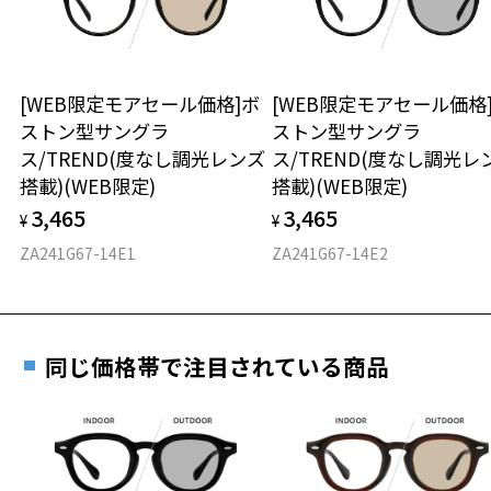
※保証期間内に交換が行われた場合、保証期間は初期の期間から
■傷をつけるような金属と一緒にしまわないようご注意ください。
延長されません。
お持ちのZoffメガネサイズを確認するには？
＜メガネの度数情報がわからない方へ＞
品名：サングラス
レンズの材質：プラスチック(コーティング)
安心2 視力測定無料
[WEB限定モアセール価格]ボ
[WEB限定モアセール価格
オンラインストアでフレームのみ購入して、
レンズ枠の材質：プラスチック(塗装)
ストン型サングラ
ストン型サングラ
実店舗で度付きにできます
テンプルの材質：ニッケル合金(塗装)
仕上がり寸法
視力の変化を早めに発見するために、定期的な視
ス/TREND(度なし調光レンズ
ス/TREND(度なし調光レ
可視光線透過率：95%
ご購入時に「レンズ交換券」をお選びいただくと、実店舗で
力測定をおすすめいたします。
搭載)(WEB限定)
搭載)(WEB限定)
紫外線透過率：0.1%以下
度数を測定のうえ、度付きレンズ（標準セットレンズ）へ無
D 仕上がりの横幅：約138mm
3,465
3,465
料交換いただけます。
¥
¥
E 仕上がりの縦幅：約49mm
安心3 かかり具合調整無料
株式会社インターメスティック
詳しくはこちら
ZA241G67-14E1
ZA241G67-14E2
ゾフ・カスタマーサポート
重さ
フレームの歪みやかかり具合の調整・クリーニン
TEL：0120-013-883
実店舗で度数を測定いただけます
グは、全国のZoff店舗にていつでも対応いたしま
お近くのZoff実店舗にて度数を測定いただけます（無料）。
す。
22g
＜度付きサングラスに関する注意事項＞
その際は記入用紙をダウンロードしてお使いください。
※サングラスの度付きは追加料金がかかります。
同じ価格帯で注目されている商品
※メガネ：デモレンズを外した重さ
※度付きにした場合、元々のレンズ機能は付きません。
※サングラス：レンズ込みの重さ
※度付きサングラスをお求めの際は、レンズ選択画面で度数入力後、
※着脱式サングラス：デモレンズ、アタッチメント込みの重さ
ダウンロード
もっと見る
レンズの種類、機能を再度お選びください。
タイプ
＜実店舗でサングラスまたはパッケージ商品等のレンズ交換について