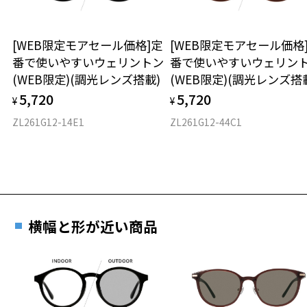
＞
ボストン
2024年3月1日から、店頭に商品をお持ち込みいただいて、レンズ交換
をされる場合は、レンズ代金の他に3,300円(税込)の加工賃を追加で頂
お気に入り
[WEB限定モアセール価格]定
[WEB限定モアセール価格
材質
戴する場合がございます。
番で使いやすいウェリントン
番で使いやすいウェリン
店頭でレンズ交換をされるお客様は、商品発送から6か月以内に、ご購
(WEB限定)(調光レンズ搭載)
(WEB限定)(調光レンズ搭
フロント素材：French Plastic
入した商品本体と発送日がわかる【商品発送メール】を店頭スタッフ
お気に入りに追加済です。
にご提示いだければ、初回に限り加工賃はかかりませんので、必ずス
5,720
5,720
お気に入りリストは
こちら
¥
¥
タッフにご提示ください。
ZL261G12-14E1
ZL261G12-44C1
商品発送から6か月を過ぎた場合、又はお客様からの【商品発送メー
ル】のご提示が無かった場合、レンズ代金の他に加工賃として3,300
円(税込)を頂戴いたしますので、予めご了承ください。
横幅と形が近い商品