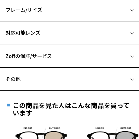
彫金を施したメタルがポイントのUVクリアサングラス
フレーム/サイズ
ベーシックなボストン型ながらもさりげないこだわりが感じられる仕
上がり。
サイズ
彫金を施したメタルをフロントパーツとテンプルに配置した人気のコ
対応可能レンズ
ンビネーションタイプです。
52□18-145
べっこう柄、グラデーション柄の２パターンはどちらも合わせやすい
A 片方のレンズ横幅：52mm
カラーで合わせるアイテムを選びません。
「Zoff UV CLEAR SUNGLASSES」は紫外線のみならず、420nm(ナノメ
Zoffの保証/サービス
B ブリッジ(鼻部分)の横幅：18mm
ートル)までの有害光もカットするUV420の高機能レンズを搭載。
C テンプル(つる)の長さ：145mm
新たにレンズ裏面のUV反射を防止するコートもプラス。
フレームとレンズの合計料金を知りたい方へ
360度365日、紫外線からあなたの目をガードします。
その他
Zoffならではの安心サポート
価格シミュレーターはこちら
※柄や色味の出方に個体差があり、画像と異なる場合がございます。
遠近両用はZoffオンラインストアでは販売しておりません。
ご希望のお客さまは、「レンズ交換券」をお選びのうえ、
Zoff UV CLEAR SUNGLASSES (UV100%カット) ページをみる
この商品を見た人はこんな商品を買って
安心1 フレーム１年間品質保証
最寄りのZoff実店舗にてレンズをお買い求めください。
います
【使用上の注意】
※サングラスやパッケージ品では「レンズ交換券」はお選び
商品不良により生じた破損等の不具合は、お渡し
■高温(60℃以上)環境や急激な温度差は変形、表面層のひび割れの原
いただけません。「度無し」をお選びいただき実店舗へご相
日または発送日より１年間修理又は交換させて頂
因となります。炎天下の車内や砂浜等に放置しない様ご注意くださ
談ください。
きます。
い。