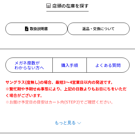
店頭の在庫を探す
取扱説明書
返品・交換について
メガネ度数が
購入手順
よくある質問
わからない方へ
サングラス(度無し)の場合、最短3～4営業日以内の発送です。
※繁忙期や予期せぬ事態により、上記の日数よりもお日にちをいただ
く場合がございます。
※お届け予定日の目安はカート内(STEP2)でご確認ください。
ダテメガネ感覚でかけられるクリアレンズの紫外線100%カットサング
ラスです！