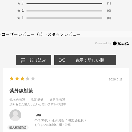
★
3
(1)
★
2
(0)
★
1
(0)
ユーザーレビュー
（1）
スタッフレビュー
絞り込み
表示：新しい順
2026.6.11
紫外線対策
価格感
:普通
品質
:普通
満足度
:普通
次回もまた購入したいと思いますか
:検討中
iwa
年代:
50代
性別:
男性
職業:
会社員
お住まいの地域:
九州・沖縄