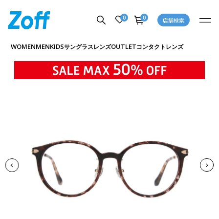
0
0
店舗検索
商品詳細ページへ
WOMEN
MEN
KIDS
OUTLET
サングラス
レンズ
コンタクトレンズ