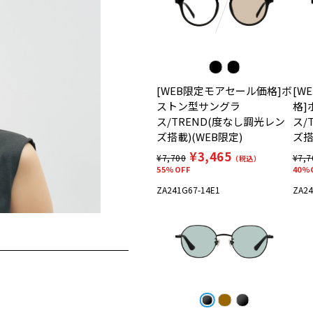
[WEB限定モアセール価格]ボ
[W
ストン型サングラ
格]
ス/TREND(度なし調光レン
ス/
ズ搭載)(WEB限定)
ズ搭
¥3,465
¥7,700
¥7,7
（税込）
55%OFF
40%
ZA241G67-14E1
ZA24