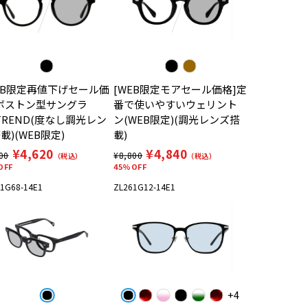
EB限定再値下げセール価
[WEB限定モアセール価格]定
ボストン型サングラ
番で使いやすいウェリント
TREND(度なし調光レン
ン(WEB限定)(調光レンズ搭
載)(WEB限定)
載)
¥4,620
¥4,840
00
¥8,800
（税込）
（税込）
OFF
45%OFF
1G68-14E1
ZL261G12-14E1
+4