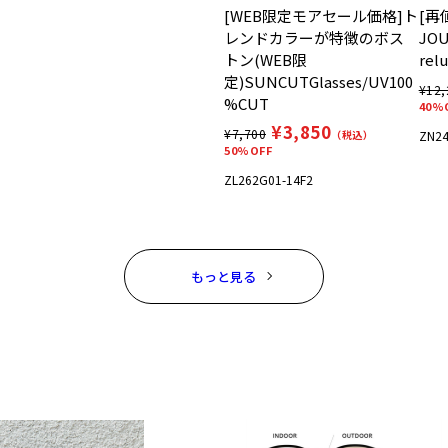
[WEB限定モアセール価格]ト
[再
レンドカラーが特徴のボス
JOU
トン(WEB限
rel
定)SUNCUTGlasses/UV100
¥12,
%CUT
40%
¥3,850
¥7,700
（税込）
ZN24
50%OFF
ZL262G01-14F2
もっと見る