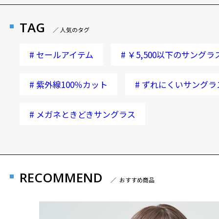
TAG
／ 人気のタグ
#
セールアイテム
#
￥5,500以下のサングラ
#
紫外線100％カット
#
ずれにくいサングラ
#
メガネときどきサングラス
RECOMMEND
／ おすすめ商品