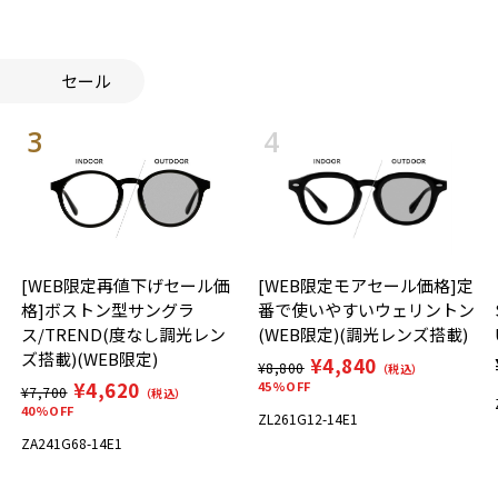
セール
[WEB限定再値下げセール価
[WEB限定モアセール価格]定
格]ボストン型サングラ
番で使いやすいウェリントン
ス/TREND(度なし調光レン
(WEB限定)(調光レンズ搭載)
ズ搭載)(WEB限定)
¥4,840
¥8,800
（税込）
¥4,620
45%OFF
¥7,700
（税込）
40%OFF
ZL261G12-14E1
ZA241G68-14E1