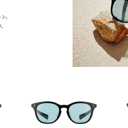
トン。
が、
。