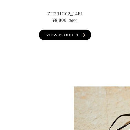
ZH231G02_14E1
¥8,800
(税込)
VIEW PRODUCT