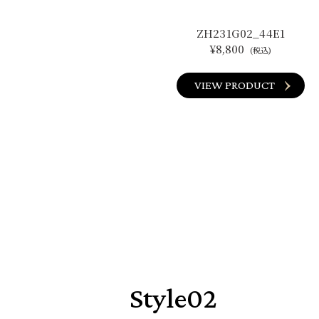
ZH231G02_44E1
¥8,800
(税込)
VIEW PRODUCT
Style02