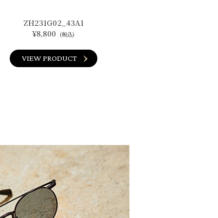
ZH231G02_43A1
¥8,800
(税込)
VIEW PRODUCT