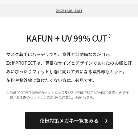
ZN251G03_41A1
KAFUN + UV 99% CUT
※
マスク着用はバッチリでも、意外と無防備なのが目元。
Zoff PROTECTは、豊富なサイズとデザインであなたのお顔と好
みにぴったりフィットし
春に向けて気になる紫外線もカット。
花粉や紫外線に負けたくない方は、必見です。
※Zoff PROTECT 2WAYのセットレンズ及びZoff PROTECT AIR VISORを度付きで作
製される際のセットレンズのUV CUT率は、約94％です。
花粉対策メガネ一覧をみる