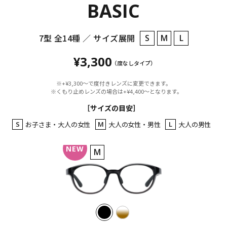
BASIC
7型 全14種 ／ サイズ展開
S
M
L
¥3,300
（度なしタイプ）
※+¥3,300〜で度付きレンズに変更できます。
※くもり止めレンズの場合は+¥4,400〜となります。
［サイズの目安］
S
お子さま・大人の女性
M
大人の女性・男性
L
大人の男性
M