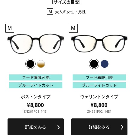
［サイズの目安］
M
大人の女性・男性
M
M
フード着脱可能
フード着脱可能
フード着脱可能
フード着脱可能
ブルーライトカット
ブルーライトカット
ブルーライトカット
ブルーライトカット
ボストンタイプ
ウェリントンタイプ
¥8,800
¥8,800
¥8,800
¥8,800
ZN261P01_14E1
ZN261P02_14E1
詳細をみる
詳細をみる