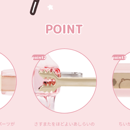
point2
point3
パーツが
さすまたをほどよいあしらいの
ちい