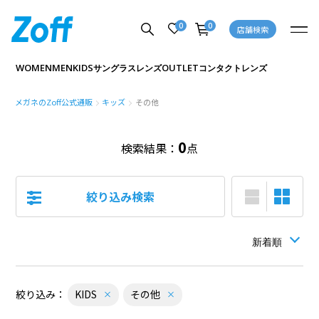
0
0
店舗検索
シルバー系
ゴールド系
ホワイト系
クリア系
その他
WOMEN
MEN
KIDS
OUTLET
サングラス
レンズ
コンタクトレンズ
価格
メガネのZoff公式通販
キッズ
その他
0
検索結果：
点
円
円
〜
絞り込み検索
キャンペーン
セール
アウトレット
絞り込み：
KIDS
その他