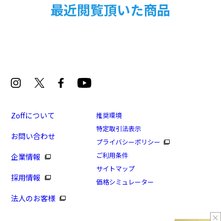
最近閲覧頂いた商品
□
-
メガネのサイズで検索ができます
横幅
とても狭い
Zoffについて
推奨環境
特定取引法表示
やや狭い
お問い合わせ
プライバシーポリシー
ご利用条件
企業情報
普通
サイトマップ
採用情報
価格シミュレーター
やや広い
法人のお客様
とても広い