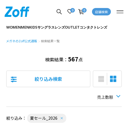
やや広い
0
0
店舗検索
とても広い
WOMEN
MEN
KIDS
OUTLET
サングラス
レンズ
コンタクトレンズ
メガネのZoff公式通販
検索結果一覧
シリーズ
567
検索結果：
点
CLASSIC (クラシック)
絞り込み検索
Zoff NEW STANDARD
FLIP UP (跳ね上げ式メガネ・サングラス)
軽くてしなやかな Zoff SMART
絞り込み：
夏セール_2026