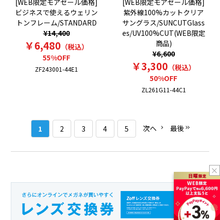
[WEB限定モアセール価格]
[WEB限定モアセール価格]
ビジネスで使えるウェリン
紫外線100%カットクリア
トンフレーム/STANDARD
サングラス/SUNCUTGlass
¥14,400
es/UV100%CUT(WEB限定
￥6,480
商品)
（税込）
¥6,600
55%OFF
￥3,300
（税込）
ZF243001-44E1
50%OFF
ZL261G11-44C1
次へ
最後
1
2
3
4
5