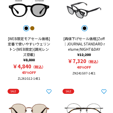
[WEB限定モアセール価格]
[再値下げセール価格]Zoff
定番で使いやすいウェリン
｜JOURNAL STANDARD r
トン(WEB限定)(調光レン
elume/NIGHT&DAY
ズ搭載)
¥12,200
¥8,800
￥7,320
（税込）
￥4,840
（税込）
40%OFF
45%OFF
ZN241G07-14E1
ZL261G12-14E1
SALE
SALE