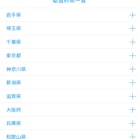
都道府県一覧
岩手県
埼玉県
△在庫わずか
千葉県
△在庫わずか
△在庫わずか
東京都
△在庫わずか
△在庫わずか
神奈川県
△在庫わずか
△在庫わずか
△在庫わずか
△在庫わずか
新潟県
△在庫わずか
△在庫わずか
△在庫わずか
△在庫わずか
△在庫わずか
△在庫わずか
滋賀県
△在庫わずか
大阪府
△在庫わずか
兵庫県
△在庫わずか
和歌山県