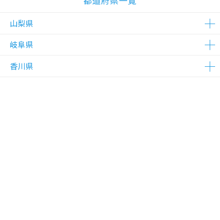
都道府県一覧
山梨県
岐阜県
△在庫わずか
香川県
△在庫わずか
△在庫わずか