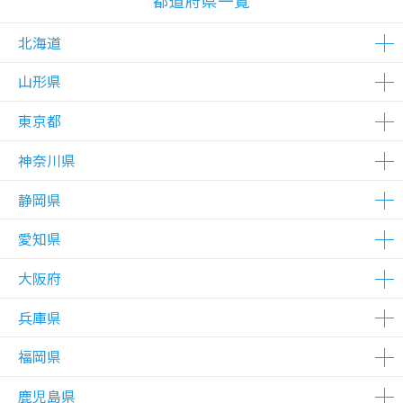
都道府県一覧
北海道
山形県
△在庫わずか
東京都
△在庫わずか
神奈川県
△在庫わずか
△在庫わずか
△在庫わずか
静岡県
△在庫わずか
△在庫わずか
愛知県
△在庫わずか
大阪府
△在庫わずか
兵庫県
△在庫わずか
福岡県
△在庫わずか
鹿児島県