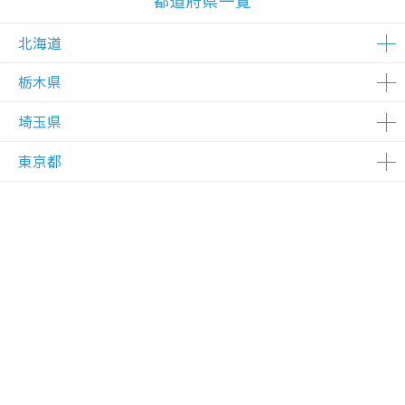
都道府県一覧
北海道
栃木県
△在庫わずか
埼玉県
△在庫わずか
東京都
△在庫わずか
△在庫わずか