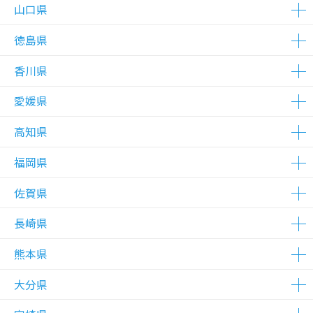
〇在庫あり
〇在庫あり
△在庫わずか
山口県
〇在庫あり
〇在庫あり
〇在庫あり
〇在庫あり
〇在庫あり
△在庫わずか
〇在庫あり
徳島県
〇在庫あり
香川県
△在庫わずか
〇在庫あり
愛媛県
〇在庫あり
〇在庫あり
〇在庫あり
高知県
〇在庫あり
〇在庫あり
福岡県
〇在庫あり
佐賀県
△在庫わずか
〇在庫あり
〇在庫あり
〇在庫あり
〇在庫あり
△在庫わずか
〇在庫あり
〇在庫あり
〇在庫あり
△在庫わずか
〇在庫あり
〇在庫あり
〇在庫あり
〇在庫あり
長崎県
〇在庫あり
熊本県
〇在庫あり
〇在庫あり
大分県
〇在庫あり
〇在庫あり
△在庫わずか
〇在庫あり