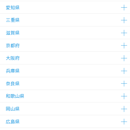
〇在庫あり
〇在庫あり
△在庫わずか
〇在庫あり
愛知県
〇在庫あり
〇在庫あり
〇在庫あり
△在庫わずか
〇在庫あり
三重県
〇在庫あり
〇在庫あり
△在庫わずか
〇在庫あり
〇在庫あり
〇在庫あり
〇在庫あり
〇在庫あり
〇在庫あり
〇在庫あり
〇在庫あり
〇在庫あり
〇在庫あり
〇在庫あり
〇在庫あり
〇在庫あり
〇在庫あり
〇在庫あり
△在庫わずか
〇在庫あり
滋賀県
〇在庫あり
〇在庫あり
〇在庫あり
〇在庫あり
京都府
〇在庫あり
〇在庫あり
〇在庫あり
大阪府
△在庫わずか
〇在庫あり
〇在庫あり
〇在庫あり
〇在庫あり
〇在庫あり
〇在庫あり
兵庫県
〇在庫あり
〇在庫あり
〇在庫あり
△在庫わずか
〇在庫あり
〇在庫あり
〇在庫あり
〇在庫あり
〇在庫あり
〇在庫あり
〇在庫あり
△在庫わずか
〇在庫あり
〇在庫あり
〇在庫あり
〇在庫あり
〇在庫あり
〇在庫あり
〇在庫あり
〇在庫あり
〇在庫あり
〇在庫あり
〇在庫あり
〇在庫あり
奈良県
〇在庫あり
△在庫わずか
〇在庫あり
△在庫わずか
〇在庫あり
〇在庫あり
〇在庫あり
△在庫わずか
〇在庫あり
〇在庫あり
〇在庫あり
〇在庫あり
〇在庫あり
〇在庫あり
和歌山県
〇在庫あり
〇在庫あり
△在庫わずか
岡山県
〇在庫あり
〇在庫あり
広島県