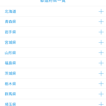
都道府県一覧
北海道
青森県
〇在庫あり
〇在庫あり
〇在庫あり
△在庫わずか
〇在庫あり
〇在庫あり
〇在庫あり
△在庫わずか
岩手県
〇在庫あり
宮城県
〇在庫あり
△在庫わずか
山形県
〇在庫あり
〇在庫あり
〇在庫あり
〇在庫あり
〇在庫あり
〇在庫あり
福島県
〇在庫あり
茨城県
△在庫わずか
栃木県
〇在庫あり
〇在庫あり
△在庫わずか
〇在庫あり
群馬県
〇在庫あり
〇在庫あり
△在庫わずか
〇在庫あり
〇在庫あり
埼玉県