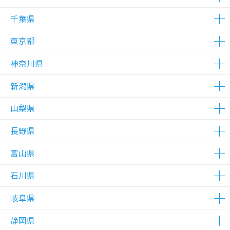
〇在庫あり
〇在庫あり
千葉県
〇在庫あり
〇在庫あり
△在庫わずか
〇在庫あり
〇在庫あり
〇在庫あり
〇在庫あり
〇在庫あり
〇在庫あり
〇在庫あり
〇在庫あり
〇在庫あり
〇在庫あり
〇在庫あり
〇在庫あり
〇在庫あり
〇在庫あり
〇在庫あり
〇在庫あり
〇在庫あり
東京都
〇在庫あり
〇在庫あり
〇在庫あり
〇在庫あり
〇在庫あり
△在庫わずか
〇在庫あり
〇在庫あり
〇在庫あり
〇在庫あり
〇在庫あり
〇在庫あり
〇在庫あり
〇在庫あり
〇在庫あり
〇在庫あり
〇在庫あり
〇在庫あり
〇在庫あり
〇在庫あり
神奈川県
〇在庫あり
〇在庫あり
〇在庫あり
〇在庫あり
〇在庫あり
〇在庫あり
〇在庫あり
〇在庫あり
〇在庫あり
〇在庫あり
〇在庫あり
〇在庫あり
〇在庫あり
△在庫わずか
〇在庫あり
〇在庫あり
〇在庫あり
〇在庫あり
〇在庫あり
〇在庫あり
〇在庫あり
〇在庫あり
〇在庫あり
〇在庫あり
〇在庫あり
〇在庫あり
〇在庫あり
〇在庫あり
〇在庫あり
〇在庫あり
〇在庫あり
〇在庫あり
〇在庫あり
〇在庫あり
〇在庫あり
〇在庫あり
〇在庫あり
〇在庫あり
〇在庫あり
〇在庫あり
〇在庫あり
〇在庫あり
〇在庫あり
〇在庫あり
〇在庫あり
〇在庫あり
〇在庫あり
〇在庫あり
〇在庫あり
〇在庫あり
〇在庫あり
〇在庫あり
〇在庫あり
〇在庫あり
〇在庫あり
〇在庫あり
〇在庫あり
〇在庫あり
〇在庫あり
〇在庫あり
〇在庫あり
〇在庫あり
〇在庫あり
〇在庫あり
〇在庫あり
〇在庫あり
〇在庫あり
新潟県
〇在庫あり
〇在庫あり
〇在庫あり
〇在庫あり
〇在庫あり
〇在庫あり
△在庫わずか
〇在庫あり
〇在庫あり
〇在庫あり
〇在庫あり
〇在庫あり
〇在庫あり
〇在庫あり
〇在庫あり
〇在庫あり
〇在庫あり
〇在庫あり
〇在庫あり
△在庫わずか
〇在庫あり
△在庫わずか
〇在庫あり
〇在庫あり
〇在庫あり
〇在庫あり
〇在庫あり
〇在庫あり
〇在庫あり
△在庫わずか
〇在庫あり
〇在庫あり
〇在庫あり
〇在庫あり
〇在庫あり
〇在庫あり
〇在庫あり
山梨県
△在庫わずか
〇在庫あり
長野県
〇在庫あり
△在庫わずか
富山県
〇在庫あり
〇在庫あり
石川県
〇在庫あり
〇在庫あり
岐阜県
〇在庫あり
〇在庫あり
△在庫わずか
〇在庫あり
静岡県